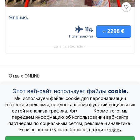
Япония.
11д.
2298 €
от
Полет включён
Дата путешествия
Отдых ONLINE
Этот веб-сайт использует файлы cookie.
Экскурсионные путешествия
Мы используем файлы cookie для персонализации
контента и рекламы, предоставления функций социальных
Экзотические путешествия
сетей и анализа трафика. <br> Кроме того, мы
передаем информацию об использовании веб-сайта
Лучшие предложения
партнерам по социальным сетям, рекламе и аналитике.
Если вы хотите узнать больше, нажмите
здесь
Круизы