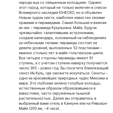
народа ица со священным колодцем». Однако
этот город, который не только включён в список
Всемирного наследия ЮНЕСКО, но и объявлен
Новым чудом света, наиболее известен своими
храмами и пирамидами. Самая большая и важная
из них – пирамида Кукулькана. Майя, будучи
чрезвычайно талантливыми астрономами,
создали календарь, основанный на наблюдениях
за небесными телами: пирамида состоит из
девяти уровней, выложенных 52 пластинами –
именно столько лет в майя-тольтекском цикле.
Все четыре стороны пирамиды имеют 91
ступень, а с учётом ступени наверху получается
число 365 – ровно год. Вы посетите близлежащий
сенот Ик-Куль, где сможете искупаться. Сеноты –
одно из красивейших природных чудес Мексики и
мира. Это глубокие зелёно-голубые колодцы,
естественным образом образовавшиеся в
известняке, часто окружённые пышной
растительностью. Далее вы отправитесь в
выбранный вами отель в Канкуне или на Ривьере-
Майя (200 км, ~4 часа).