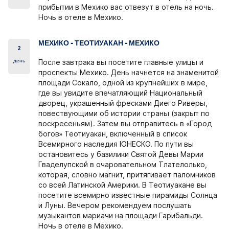
прибытии в Мехико вас отвезут в отель на ночь.
Ночь в отеле в Мехико.
МЕХИКО - ТЕОТИУАКАН - МЕХИКО
2
день
После завтрака вы посетите главные улицы и
проспекты Мехико. День начнется на знаменитой
площади Сокало, одной из крупнейших в мире,
где вы увидите впечатляющий Национальный
дворец, украшенный фресками Диего Риверы,
повествующими об истории страны (закрыт по
воскресеньям). Затем вы отправитесь в «Город
богов» Теотиуакан, включенный в список
Всемирного наследия ЮНЕСКО. По пути вы
остановитесь у базилики Святой Девы Марии
Гваделупской в ​​очаровательном Тлателолько,
которая, словно магнит, притягивает паломников
со всей Латинской Америки. В Теотиуакане вы
посетите всемирно известные пирамиды Солнца
и Луны. Вечером рекомендуем послушать
музыкантов мариачи на площади Гарибальди.
Ночь в отеле в Мехико.