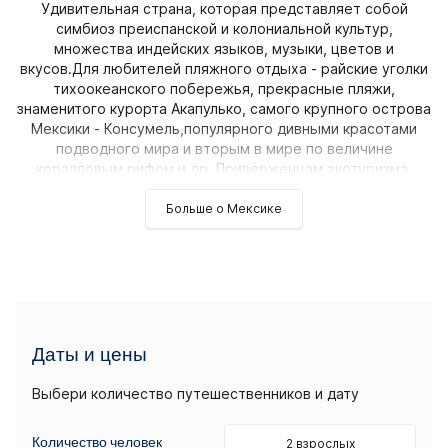
Удивительная страна, которая представляет собой
симбиоз преиспанской и колониальной культур,
множества индейских языков, музыки, цветов и
вкусов.Для любителей пляжного отдыха - райские уголки
тихоокеанского побережья, прекрасные пляжи,
знаменитого курорта Акапулько, самого крупного острова
Мексики - Консумель,популярного дивными красотами
подводного мира и вторым в мире по величине
коралловым рифом и др. Приверженцам экотуризма,
Больше о Мексике
Даты и цены
Выбери количество путешественников и дату
Количество человек
2 взрослых