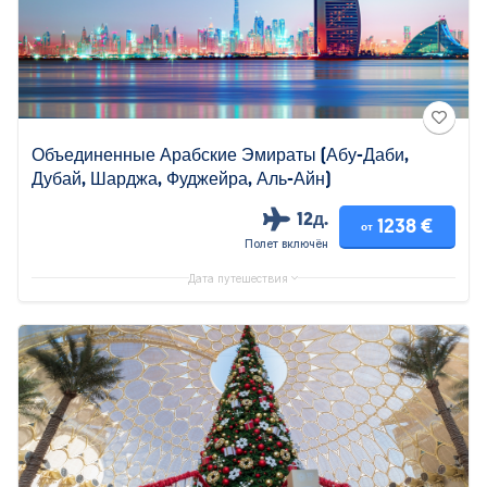
Объединенные Арабские Эмираты (Абу-Даби,
Дубай, Шарджа, Фуджейра, Аль-Айн)
12д.
1238 €
от
Полет включён
Дата путешествия