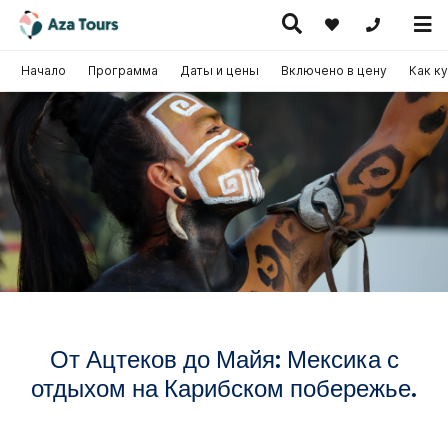
+371 269555
Начало
Программа
Даты и цены
Включено в цену
Как к
Путешествие
скурсионные
по Европе
Горячие
Круизы
утешествия
(на
предложения
самолете)
От Ацтеков до Майя: Мексика с
отдыхом на Карибском побережье.