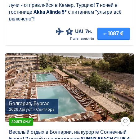
лучи - отправляйся в Кемер, Турцию! 7 ночей в
гостинице Akka Alinda 5* с питанием "ультра всё
включено"!
UAI
7н.
5
1087 €
от
Полет включён
Болгария, Бургас
2026 Август - Сентябрь
ADULTS ONLY
Веселый отдых в Болгарии, на курорте Солнечный