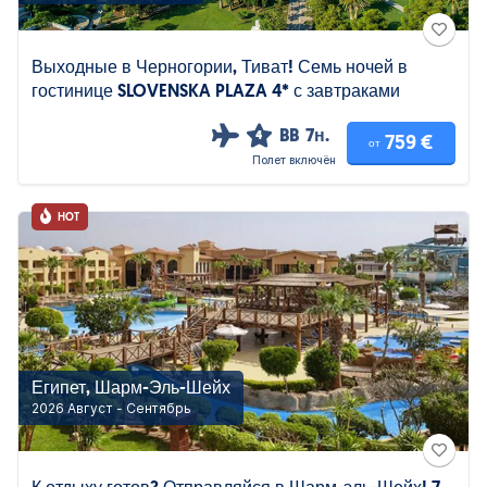
Выходные в Черногории, Тиват! Семь ночей в
гостинице SLOVENSKA PLAZA 4* с завтраками
BB
7н.
4
759 €
от
Полет включён
HOT
Египет, Шарм-Эль-Шейх
2026 Август - Сентябрь