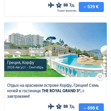
BB
7д.
4
539 €
от
Полет включён
Греция, Корфу
2026 Август - Сентябрь
Отдых на красивом острове Корфу, Греция! Семь
ночей в гостинице THE ROYAL GRAND 3*, с
завтраками!
BB
7д.
3
698 €
от