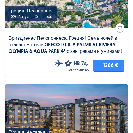
Греция, Пелопоннес
2026 Август - Сентябрь
Бривдиенас Пелопоннеса, Греция! Семь ночей в
отличном отеле GRECOTEL ILIA PALMS AT RIVIERA
OLYMPIA & AQUA PARK 4* с завтраками и ужинами!
HB
7д.
4
1286 €
от
Полет включён
Турция, Анталия