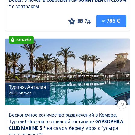
Берег! 7 ночей в современном SUNNY BEACH CLUB 4
* с завтраком
785 €
BB
7д.
от
4
TOP IZVĒLE
Турция, Анталия
2026 Август
Бесконечное количество развлечений в Кемере,
Турции! Неделя в отличной гостинице GYPSOPHILA
CLUB MARINE 5 * на самом берегу моря с "ультра