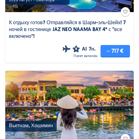
К отдыху готов? Отправляйся в Шарм-эль-Шейх! 7
ночей в гостинице JAZ NEO NAAMA BAY 4* с "все
включено"!
AI
7н.
4
717 €
от
Полет включён
Вьетнам, Хошимин