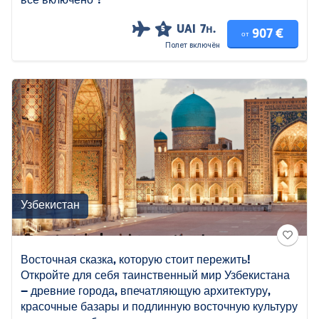
все включено"!
UAI
7н.
5
907 €
от
Полет включён
Узбекистан
Восточная сказка, которую стоит пережить!
Откройте для себя таинственный мир Узбекистана
– древние города, впечатляющую архитектуру,
красочные базары и подлинную восточную культуру