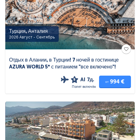
Турция, Анталия
2026 Август - Сентябрь
Отдых в Алании, в Турции! 7 ночей в гостинице
AZURA WORLD 5* с питанием "все включено"!
AI
7д.
5
994 €
от
Полет включён