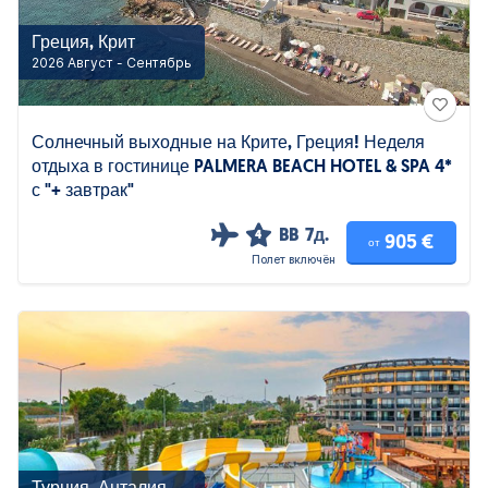
Греция, Крит
2026 Август - Сентябрь
Солнечный выходные на Крите, Греция! Неделя
отдыха в гостинице PALMERA BEACH HOTEL & SPA 4*
с "+ завтрак"
BB
7д.
4
905 €
от
Полет включён