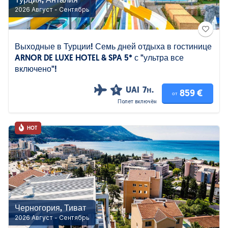
Турция, Анталия
2026 Август - Сентябрь
Выходные в Турции! Семь дней отдыха в гостинице
ARNOR DE LUXE HOTEL & SPA 5* с "ультра все
включено"!
UAI
7н.
5
859 €
от
Полет включён
HOT
Черногория, Тиват
2026 Август - Сентябрь