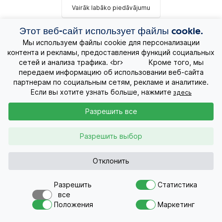
Vairāk labāko piedāvājumu
Этот веб-сайт использует файлы cookie.
Мы используем файлы cookie для персонализации
контента и рекламы, предоставления функций социальных
Отдых ONLINE
сетей и анализа трафика. <br> Кроме того, мы
передаем информацию об использовании веб-сайта
Экскурсионные путешествия
партнерам по социальным сетям, рекламе и аналитике.
Если вы хотите узнать больше, нажмите
здесь
Экзотические путешествия
Разрешить все
Лучшие предложения
Разрешить выбор
Круизы
Отклонить
О нас
Разрешить
Статистика
все
Хотите в путешествие ?
Контакты
Положения
Маркетинг
Пришлите нам запрос