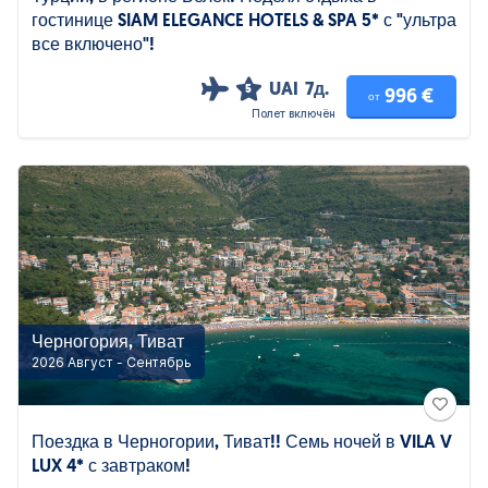
гостинице SIAM ELEGANCE HOTELS & SPA 5* с "ультра
все включено"!
UAI
7д.
5
996 €
от
Полет включён
Черногория, Тиват
2026 Август - Сентябрь
Поездка в Черногории, Тиват!! Семь ночей в VILA V
LUX 4* с завтраком!