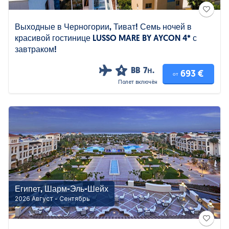
Выходные в Черногории, Тиват! Семь ночей в
красивой гостинице LUSSO MARE BY AYCON 4* с
завтраком!
BB
7н.
4
693 €
от
Полет включён
Египет, Шарм-Эль-Шейх
2026 Август - Сентябрь