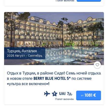
Полет включён
Турция, Анталия
2026 Август - Сентябрь
Отдых в Турции, в районе Сиде! Семь ночей отдыха
в новом отеле BERRY BLUE HOTEL 5* по системе
«ультра все включено»!
UAI
7д.
5
1081 €
от
Полет включён