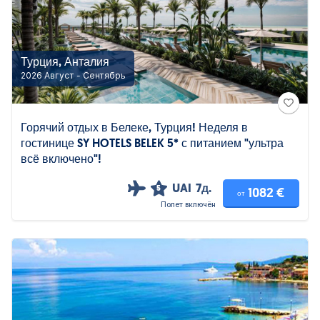
Турция, Анталия
2026 Август - Сентябрь
Горячий отдых в Белеке, Турция! Неделя в
гостинице SY HOTELS BELEK 5* с питанием "ультра
всё включено"!
UAI
7д.
5
1082 €
от
Полет включён