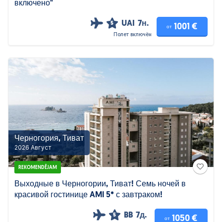
включено"
UAI
7н.
5
1001 €
от
Полет включён
Черногория, Тиват
2026 Август
REKOMENDĒJAM
Выходные в Черногории, Тиват! Семь ночей в
красивой гостинице AMI 5* с завтраком!
BB
7д.
5
1050 €
от