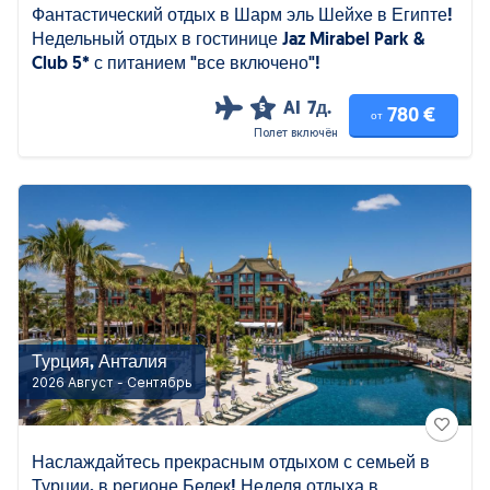
Фантастический отдых в Шарм эль Шейхе в Египте!
Недельный отдых в гостинице Jaz Mirabel Park &
Club 5* с питанием "все включено"!
AI
7д.
5
780 €
от
Полет включён
Турция, Анталия
2026 Август - Сентябрь
Наслаждайтесь прекрасным отдыхом с семьей в
Турции, в регионе Белек! Неделя отдыха в