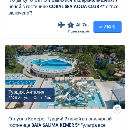
К отдыху готов? Отправляйся в Шарм-эль-Шейх! 7
ночей в гостинице CORAL SEA AQUA CLUB 4* с "все
включено"!
AI
7н.
4
714 €
от
Полет включён
Турция, Анталия
2026 Август - Сентябрь
Отпуск в Кемере, Турция! 7 ночей в популярной
гостинице BAIA SALIMA KEMER 5* "ультра все