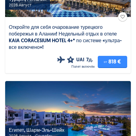
2026 Август
Откройте для себя очарование турецкого
побережья в Алании! Недельный отдых в отеле
KAIA CORACESIUM HOTEL 4+* по системе «ультра-
все включено»!
UAI
7д.
4
818 €
от
Полет включён
Египет, Шарм-Эль-Шейх
2026 Август - Сентябрь