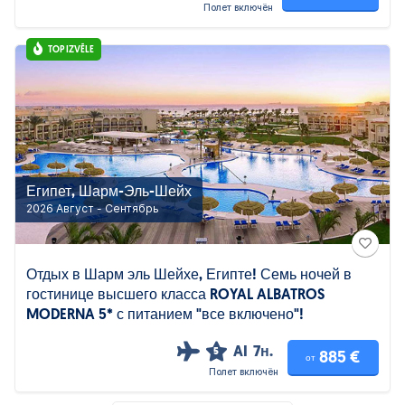
Полет включён
TOP IZVĒLE
Египет, Шарм-Эль-Шейх
2026 Август - Сентябрь
Отдых в Шарм эль Шейхе, Египте! Семь ночей в
гостинице высшего класса ROYAL ALBATROS
MODERNA 5* с питанием "все включено"!
AI
7н.
5
885 €
от
Полет включён