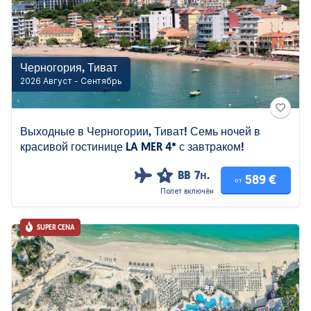
Черногория, Тиват
2026 Август - Сентябрь
Выходные в Черногории, Тиват! Семь ночей в
красивой гостинице LA MER 4* с завтраком!
BB
7н.
4
589 €
от
Полет включён
SUPER CENA