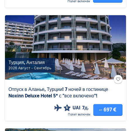
Полет включён
Турция, Анталия
2026 Август - Сентябрь
Отпуск в Аланье, Турции! 7 ночей в гостинице
Noxinn Deluxe Hotel 5* с "все включено"!
UAI
7д.
5
697 €
от
Полет включён