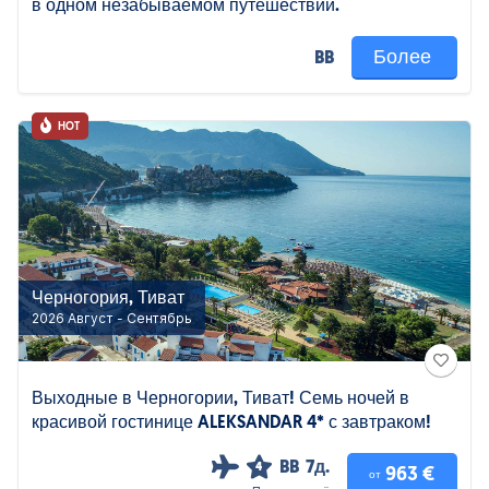
в одном незабываемом путешествии.
Более
BB
HOT
Черногория, Тиват
2026 Август - Сентябрь
Выходные в Черногории, Тиват! Семь ночей в
красивой гостинице ALEKSANDAR 4* с завтраком!
BB
7д.
4
963 €
от