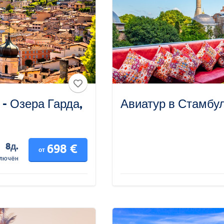
- Озера Гарда,
Авиатур в Стамбул
8д.
698 €
от
ключён