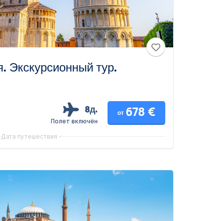
. Экскурсионный тур.
8д.
678 €
от
Полет включён
Дата путешествия