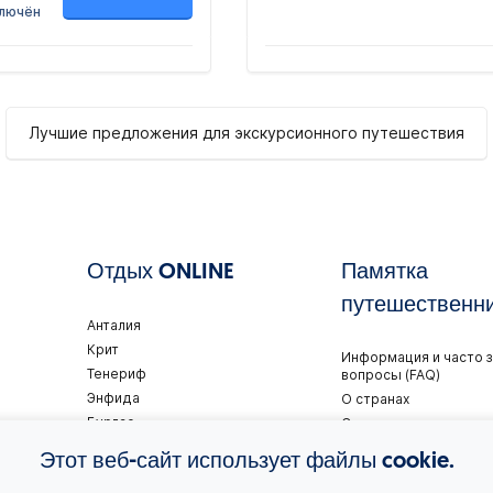
ключён
Лучшие предложения для экскурсионного путешествия
Отдых ONLINE
Памятка
путешественн
Анталия
Крит
Информация и часто 
Тенериф
вопросы (FAQ)
Энфида
О странах
Бургас
Советы туристам
Хургада
Визы
Этот веб-сайт использует файлы cookie.
Шарм-эл-Шейх
Правила путешествия