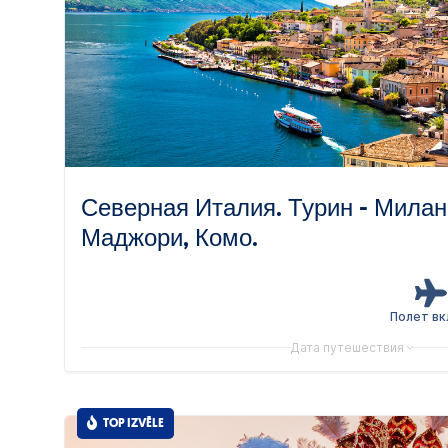
Северная Италия. Турин - Милан 
Маджори, Комо.
Полет в
Дата путешествия
TOP IZVĒLE