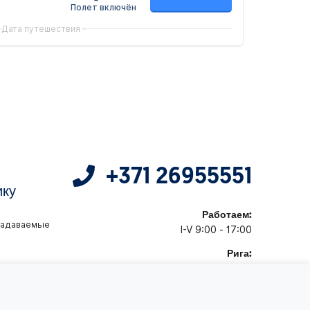
Полет включён
Дата путешествия
+371 26955551
ику
Работаем:
задаваемые
I-V 9:00 - 17:00
Рига:
+371 26955551