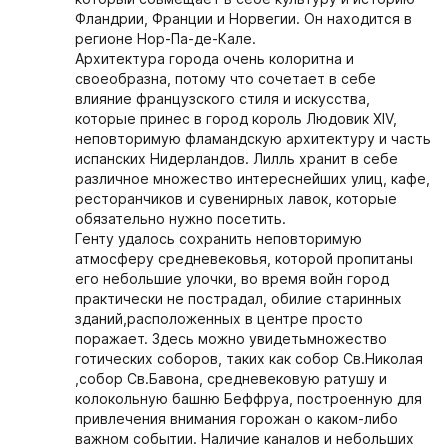
Фландрии, Франции и Норвегии. Он находится в
регионе Нор-Па-де-Кале.
Архитектура города очень колоритна и
своеобразна, потому что сочетает в себе
влияние французского стиля и искусства,
которые принес в город король Людовик XIV,
неповторимую фламандскую архитектуру и часть
испанских Нидерландов. Лилль хранит в себе
различное множество интереснейших улиц, кафе,
ресторанчиков и сувенирных лавок, которые
обязательно нужно посетить.
Генту удалось сохранить неповторимую
атмосферу средневековья, которой пропитаны
его небольшие улочки, во время войн город
практически не пострадал, обилие старинных
зданий,расположенных в центре просто
поражает. Здесь можно увидетьмножество
готических соборов, таких как собор Св.Николая
,собор Св.Бавона, средневековую ратушу и
колокольную башню Беффруа, построенную для
привлечения внимания горожан о каком-либо
важном событии. Наличие каналов и небольших