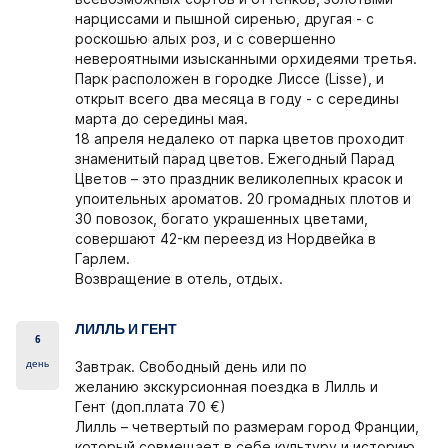
нарциссами и пышной сиренью, другая - с
роскошью алых роз, и с совершенно
невероятными изысканными орхидеями третья.
Парк расположен в городке Лиссе (Lisse), и
открыт всего два месяца в году - с середины
марта до середины мая.
18 апреля недалеко от парка цветов проходит
знаменитый парад цветов. Ежегодный Парад
Цветов – это праздник великолепных красок и
упоительных ароматов. 20 громадных плотов и
30 повозок, богато украшенных цветами,
совершают 42-км переезд из Нордвейка в
Гарлем.
Возвращение в отель, отдых.
ЛИЛЛЬ И ГЕНТ
6
день
Завтрак. Cвободный день или по
желанию экскурсионная поездка в Лилль и
Гент (доп.плата 70 €)
Лилль – четвертый по размерам город Франции,
который совмещает в себе культуру и историю