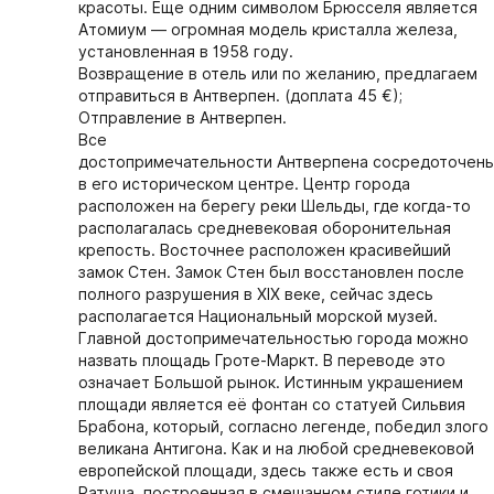
красоты. Еще одним символом Брюсселя является
Атомиум — огромная модель кристалла железа,
установленная в 1958 году.
Возвращение в отель или по желанию, предлагаем
отправиться в Антверпен. (доплата 45 €);
Отправление в Антверпен.
Все
достопримечательности Антверпена сосредоточен
в его историческом центре. Центр города
расположен на берегу реки Шельды, где когда-то
располагалась средневековая оборонительная
крепость. Восточнее расположен красивейший
замок Стен. Замок Стен был восстановлен после
полного разрушения в XIX веке, сейчас здесь
располагается Национальный морской музей.
Главной достопримечательностью города можно
назвать площадь Гроте-Маркт. В переводе это
означает Большой рынок. Истинным украшением
площади является её фонтан со статуей Сильвия
Брабона, который, согласно легенде, победил злого
великана Антигона. Как и на любой средневековой
европейской площади, здесь также есть и своя
Ратуша, построенная в смешанном стиле готики и