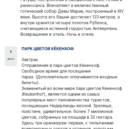
ренессанса. Впечатляет и величественный
готический собор Девы Марии, построенный в XIV
веке. Высота его башни достигает 123 метров, а
внутри хранятся четыре полотна Рубенса,
считающиеся истинной гордостью Антверпена.
Возвращение в отель. Ночь в отеле.
ПАРК ЦВЕТОВ КЁКЕНХОФ
5
день
Завтрак.
Отправление в парк цветов Кёкенхоф.
Свободное время для посещения
парка. (Дополнительно оплачиваются входные
билеты).
Знаменитый во всем мире парк цветов Кёкенхоф
(Keukenhof), является одним из самых
популярных мест паломничества туристов,
посещающих Нидерланды весной. Зрелище,
поистине, удивительное: более 7 миллионов
цветов, собранных на площади в 32 гектара.
Здесь три оранжереи: первая, с тюльпанами
всевозможных сортов и оттенков, золотыми