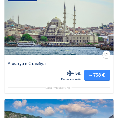
Авиатур в Стамбул
5д.
738 €
от
Полет включён
Дата путешествия