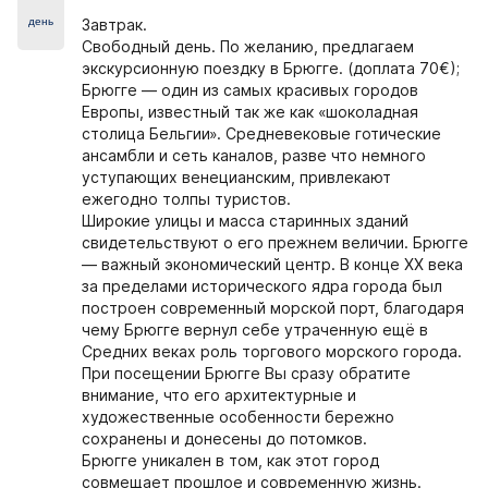
день
Завтрак.
Свободный день. По желанию, предлагаем
экскурсионную поездку в Брюгге. (доплата 70€);
Брюгге — один из самых красивых городов
Европы, известный так же как «шоколадная
столица Бельгии». Средневековые готические
ансамбли и сеть каналов, разве что немного
уступающих венецианским, привлекают
ежегодно толпы туристов.
Широкие улицы и масса старинных зданий
свидетельствуют о его прежнем величии. Брюгге
— важный экономический центр. В конце XX века
за пределами исторического ядра города был
построен современный морской порт, благодаря
чему Брюгге вернул себе утраченную ещё в
Средних веках роль торгового морского города.
При посещении Брюгге Вы сразу обратите
внимание, что его архитектурные и
художественные особенности бережно
сохранены и донесены до потомков.
Брюгге уникален в том, как этот город
совмещает прошлое и современную жизнь.