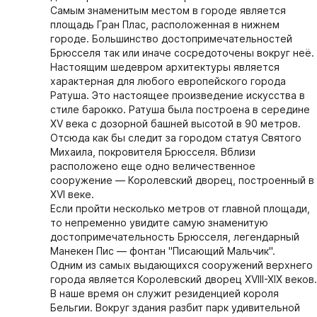
Самым знаменитым местом в городе является
площадь Гран Плас, расположенная в нижнем
городе. Большинство достопримечательностей
Брюсселя так или иначе сосредоточены вокруг неё.
Настоящим шедевром архитектуры является
характерная для любого европейского города
Ратуша. Это настоящее произведение искусства в
стиле барокко. Ратуша была построена в середине
XV века с дозорной башней высотой в 90 метров.
Отсюда как бы следит за городом статуя Святого
Михаила, покровителя Брюсселя. Вблизи
расположено еще одно величественное
сооружение — Королевский дворец, построенный в
XVI веке.
Если пройти несколько метров от главной площади,
то непременно увидите самую знаменитую
достопримечательность Брюсселя, легендарный
Манекен Пис — фонтан "Писающий Мальчик".
Одним из самых выдающихся сооружений верхнего
города является Королевский дворец XVIII-XIX веков.
В наше время он служит резиденцией короля
Бельгии. Вокруг здания разбит парк удивительной