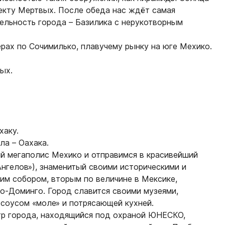
пекту Мертвых. После обеда нас ждёт самая
ельность города – Базилика с нерукотворным
ерах по Сочимилько, плавучему рынку на юге Мехико.
ых.
хаку.
ла – Оахака.
й мегаполис Мехико и отправимся в красивейший
нгелов»), знаменитый своими историческими и
им собором, вторым по величине в Мексике,
о-Доминго. Город славится своими музеями,
соусом «моле» и потрясающей кухней.
тр города, находящийся под охраной ЮНЕСКО,