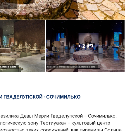
+ 2
И ГВАДЕЛУПСКОЙ - СОЧИМИЛЬКО
Базилика Девы Марии Гваделупской – Сочимилько.
огическую зону Теотиуакан – культовый центр
иозностью таких сооружений, как пирамиды Солнца