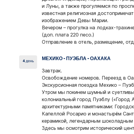
и Луны, а также прогуляемся по прос
известная религиозная достопримечат
изображением Девы Марии.
Вечером – прогулка на лодках-трахин
(доп. плата 220 песо.)
Отправление в отель, размещение, отд
МЕХИКО - ПУЭБЛА - ОАХАКА
4 день
Завтрак.
Освобождение номеров. Переезд в Оа
Экскурсионная поездка Мехико – Пуэб
Утром мы покинем шумный и суетливы
колониальный город Пуэблу («Город А
архитектурными памятниками: Городск
Капеллой Росарио и монастырём Сант
керамикой, легендарным шоколадным 
Здесь мы осмотрим исторический цен