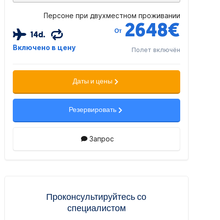
Персоне при двухместном проживании
2648
€
От
14d.
Включено в цену
Полет включён
Даты и цены
Резервировать
Запрос
Проконсультируйтесь со
специалистом