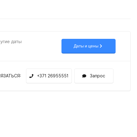
ругие даты
Даты и цены
ВЯЗАТЬСЯ:
+371 26955551
Запрос