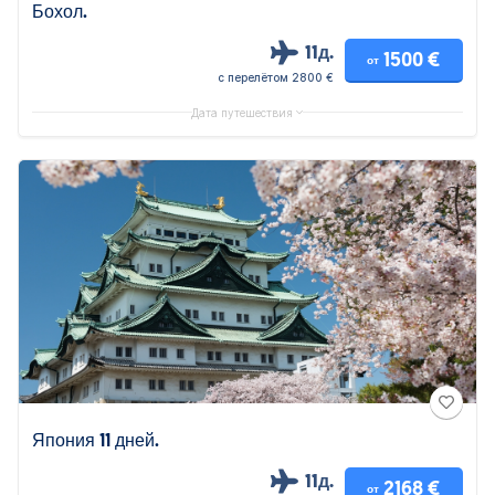
Бохол.
11д.
1500 €
от
с перелётом 2800 €
Дата путешествия
Япония 11 дней.
11д.
2168 €
от