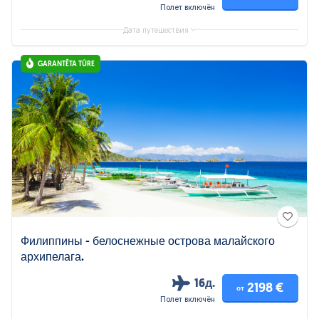
Полет включён
Дата путешествия
GARANTĒTA TŪRE
Филиппины - белоснежные острова малайского
архипелага.
16д.
2198 €
от
Полет включён