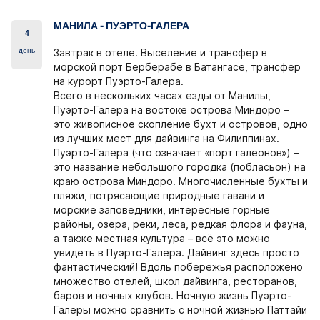
МАНИЛА - ПУЭРТО-ГАЛЕРА
4
день
Завтрак в отеле. Выселение и трансфер в
морской порт Берберабе в Батангасе, трансфер
на курорт Пуэрто-Галера.
Всего в нескольких часах езды от Манилы,
Пуэрто-Галера на востоке острова Миндоро –
это живописное скопление бухт и островов, одно
из лучших мест для дайвинга на Филиппинах.
Пуэрто-Галера (что означает «порт галеонов») –
это название небольшого городка (побласьон) на
краю острова Миндоро. Многочисленные бухты и
пляжи, потрясающие природные гавани и
морские заповедники, интересные горные
районы, озера, реки, леса, редкая флора и фауна,
а также местная культура – ​​всё это можно
увидеть в Пуэрто-Галера. Дайвинг здесь просто
фантастический! Вдоль побережья расположено
множество отелей, школ дайвинга, ресторанов,
баров и ночных клубов. Ночную жизнь Пуэрто-
Галеры можно сравнить с ночной жизнью Паттайи