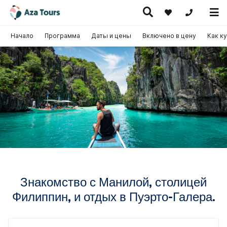
+371 269555
Начало
Программа
Даты и цены
Включено в цену
Как к
Путешествие
скурсионные
по Европе
Горячие
Круизы
утешествия
(на
предложения
самолете)
Знакомство с Манилой, столицей
Филиппин, и отдых в Пуэрто-Галера.