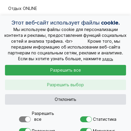
Отдых ONLINE
Этот веб-сайт использует файлы cookie.
Экскурсионные путешествия
Мы используем файлы cookie для персонализации
контента и рекламы, предоставления функций социальных
Экзотические путешествия
сетей и анализа трафика. <br> Кроме того, мы
передаем информацию об использовании веб-сайта
Лучшие предложения
партнерам по социальным сетям, рекламе и аналитике.
Если вы хотите узнать больше, нажмите
здесь
Круизы
Разрешить все
О нас
Разрешить выбор
Контакты
Отклонить
Разрешить
Запрос
+371 26955551
все
Статистика
Par šo piedāvājumu šodien
Хотите в путешествие ?
interesējās 4 cilvēkiem