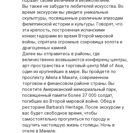
поразит своим величием и великолепием.
Вы также не забудете любителей искусства. Во
время экскурсии вы увидите уникальные
скульптуры, посвященные различным эпизодам
филиппинской истории и культуры. Говорят, что
эта крепость, построенная испанскими
конкистадорами во время Второй мировой
войны, спрятала огромные сокровища золота и
драгоценных камней.
Далее вы отправитесь в районы, где
величественно возвышаются конференц-центры,
арт-пространства и торговый центр Mall of Asia,
один из крупнейших в мире. Вы пройдете по
проспекту Айяла в Макати, современном
торговом и финансовом районе страны. Вы
посетите Американский мемориальный парк,
посвященный памяти более 37 000 солдат,
погибших во Второй мировой войне. Обед в
ресторане Barbara’s Heritage. После экскурсии у
вас будет свободное время, чтобы
самостоятельно прогуляться по городу и
ощутить настоящую жизнь столицы. Ночь в
отеле в Маниле.