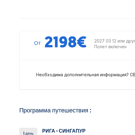
2198
€
2027 03 12 или дру
От
Полет включен
Необходима дополнительная информация? С
Программа путешествия :
РИГА - СИНГАПУР
1 день