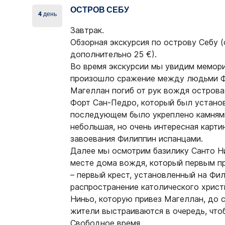
ОСТРОВ СЕБУ
4 день
Завтрак.
Обзорная экскурсия
по острову Себу
(
дополнительно 25 €).
Во время экскурсии мы увидим мемор
произошло сражение между людьми Ф.
Магеллан погиб от рук вождя острова
Форт Сан-Педро, который был установл
последующем было укреплено камнями
небольшая, но очень интересная карти
завоевания Филиппин испанцами.
Далее мы осмотрим базилику Санто Ни
месте дома вождя, который первым п
– первый крест, установленный на Фи
распространение католического христ
Ниньо, которую привез Магеллан, до с
жители выстраиваются в очередь, что
Свободное время.