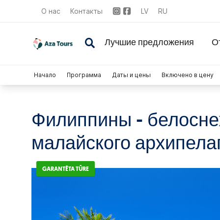
О нас
Контакты
LV
RU
Лучшие предложения
О
Начало
Программа
Даты и цены
Включено в цену
Филиппины - белосне
малайского архипелаг
GARANTĒTA TŪRE