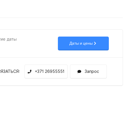
гие даты
Даты и цены
ВЯЗАТЬСЯ:
+371 26955551
Запрос