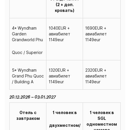
(2 + доп.
кровать)
4* Wyndham
1040EUR +
1690EUR +
Garden
авиабилет
авиабилет
Grandworld Phu
1149eur
1149eur
Quoc / Superior
5* Wyndham
1320EUR +
2320EUR +
Grand Phu Quoc
авиабилет
авиабилет
/ Building A
1149eur
1149eur
20.12.2026 – 03.01.2027
Отель с
1 человек в
1 человек в
завтраком
SGL
одноместном
двухместном/
номере