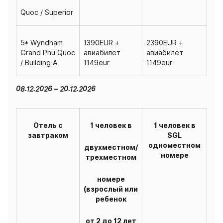
Quoc / Superior
5* Wyndham
1390EUR +
2390EUR +
Grand Phu Quoc
авиабилет
авиабилет
/ Building A
1149eur
1149eur
08.12.2026 – 20.12.2026
Отель с
1 человек в
1 человек в
завтраком
SGL
одноместном
двухместном/
номере
трехместном
номере
(взрослый или
ребенок
от 2 до 12 лет