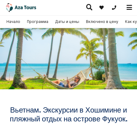
+371 269555
Начало
Программа
Даты и цены
Включено в цену
Как к
Путешествие
скурсионные
по Европе
Горячие
Круизы
утешествия
(на
предложения
самолете)
Вьетнам. Экскурсии в Хошимине и
пляжный отдых на острове Фукуок.