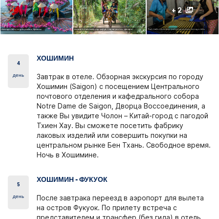
+ 2
ХОШИМИН
4
день
Завтрак в отеле. Oбзорная экскурсия по городу
Хошимин (Saigon) с посещением Центрального
почтового отделения и кафедрального собора
Notre Dame de Saigon, Дворца Воссоединения, а
также Вы увидите Чолон – Китай-город с пагодой
Тхиен Хау. Вы сможете посетить фабрику
лаковых изделий или совершить покупки на
центральном рынке Бен Тхань. Свободное время.
Ночь в Хошимине.
ХОШИМИН - ФУКУОК
5
день
После завтрака переезд в аэропорт для вылета
на остров Фукуок. По прилету встреча с
представителем и трансфер (без гида) в отель.