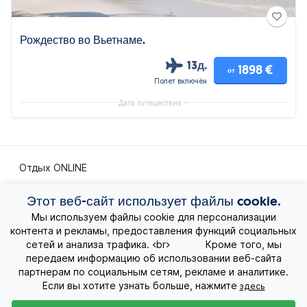
Рождество во Вьетнаме.
13д.
1898 €
от
Полет включён
Дата путешествия
Отдых ONLINE
Этот веб-сайт использует файлы cookie.
Экскурсионные путешествия
Мы используем файлы cookie для персонализации
контента и рекламы, предоставления функций социальных
Экзотические путешествия
сетей и анализа трафика. <br> Кроме того, мы
передаем информацию об использовании веб-сайта
Лучшие предложения
партнерам по социальным сетям, рекламе и аналитике.
Если вы хотите узнать больше, нажмите
здесь
Круизы