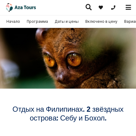
+371 269555
Начало
Программа
Даты и цены
Включено в цену
Вариа
Путешествие
скурсионные
по Европе
Горячие
Круизы
утешествия
(на
предложения
самолете)
Отдых на Филипинах. 2 звёздных
острова: Себу и Бохол.