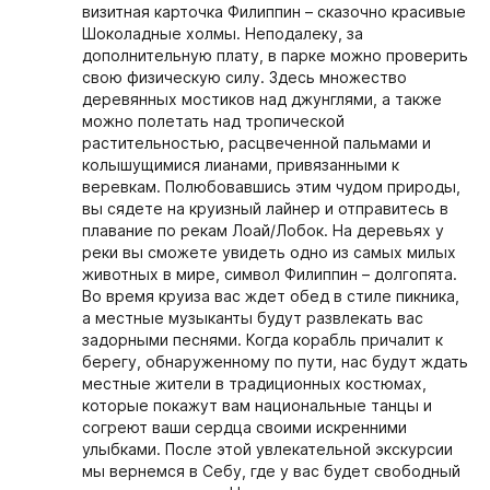
визитная карточка Филиппин – сказочно красивые
Шоколадные холмы. Неподалеку, за
дополнительную плату, в парке можно проверить
свою физическую силу. Здесь множество
деревянных мостиков над джунглями, а также
можно полетать над тропической
растительностью, расцвеченной пальмами и
колышущимися лианами, привязанными к
веревкам. Полюбовавшись этим чудом природы,
вы сядете на круизный лайнер и отправитесь в
плавание по рекам Лоай/Лобок. На деревьях у
реки вы сможете увидеть одно из самых милых
животных в мире, символ Филиппин – долгопята.
Во время круиза вас ждет обед в стиле пикника,
а местные музыканты будут развлекать вас
задорными песнями. Когда корабль причалит к
берегу, обнаруженному по пути, нас будут ждать
местные жители в традиционных костюмах,
которые покажут вам национальные танцы и
согреют ваши сердца своими искренними
улыбками. После этой увлекательной экскурсии
мы вернемся в Себу, где у вас будет свободный