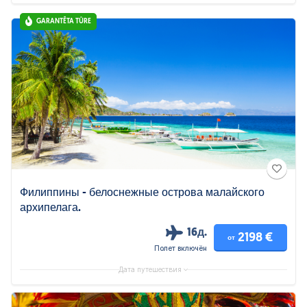
GARANTĒTA TŪRE
Филиппины - белоснежные острова малайского
архипелага.
16д.
2198 €
от
Полет включён
Дата путешествия