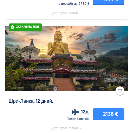
с перелётом 2780 €
Дата путешествия
GARANTĒTA TŪRE
Шри-Ланка. 12 дней.
12д.
2138 €
от
Полет включён
Дата путешествия