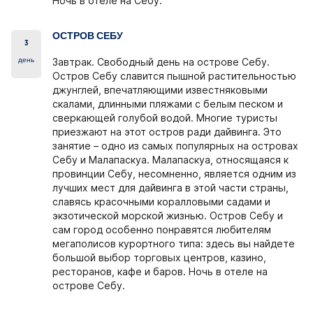
Ночь в отеле на Себу.
ОСТРОВ СЕБУ
3
день
Завтрак. Свободный день на острове Себу.
Остров Себу славится пышной растительностью
джунглей, впечатляющими известняковыми
скалами, длинными пляжами с белым песком и
сверкающей голубой водой. Многие туристы
приезжают на этот остров ради дайвинга. Это
занятие – одно из самых популярных на островах
Себу и Малапаскуа. Малапаскуа, относящаяся к
провинции Себу, несомненно, является одним из
лучших мест для дайвинга в этой части страны,
славясь красочными коралловыми садами и
экзотической морской жизнью. Остров Себу и
сам город особенно понравятся любителям
мегаполисов курортного типа: здесь вы найдете
большой выбор торговых центров, казино,
ресторанов, кафе и баров. Ночь в отеле на
острове Себу.