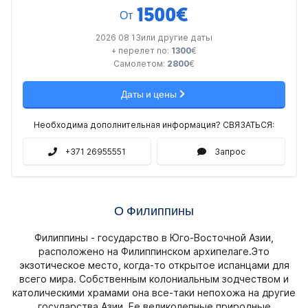
1500
€
От
2026 08 13или другие даты
+ перелет no:
1300
€
Самолетом:
2800
€
Даты и цены
Необходима дополнительная информация? СВЯЗАТЬСЯ:
+371 26955551
Запрос
О Филиппины
Филиппины - государство в Юго-Восточной Азии,
расположено на Филиппинском архипелаге.Это
экзотическое место, когда-то открытое испанцами для
всего мира. Собственным колониальным зодчеством и
католическими храмами она все-таки непохожа на другие
государства Азии. Ее великолепные природные