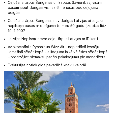
Ceļošanai ārpus Šengenas un Eiropas Savienības, visām
pasēm jābūt derīgām vismaz 6 mēnešus pēc ceļojuma
beigām
Ceļošanai ārpus Šengenas nav derīgas Latvijas pilsoņa un
nepilsoņa pases ar derīguma termiņu 50 gadu (izdotas līdz
19.11.2007)
Latvijas Nepilsoņi nevar ceļot ārpus Latvijas ar ID karti
Aviokompānija Ryanair un Wizz Air – nepiedāvā iespēju
lidmašīnā sēdēt kopā. Ja lidojuma laikā vēlēties sēdēt kopā
– precizējiet piemaksu par šo pakalpojumu pie menedžera
Ekskursijas notiek gida pavadībā krievu valodā