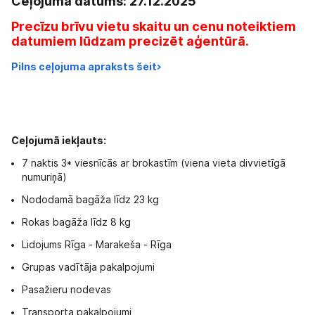
Ceļojuma datums: 27.12.2025
Precīzu brīvu vietu skaitu un cenu noteiktiem
datumiem lūdzam precizēt aģentūrā.
Pilns ceļojuma apraksts šeit>
Ceļojumā iekļauts:
7 naktis 3* viesnīcās ar brokastīm (viena vieta divvietīgā
numuriņā)
Nododamā bagāža līdz 23 kg
Rokas bagāža līdz 8 kg
Lidojums Rīga - Marakeša - Rīga
Grupas vadītāja pakalpojumi
Pasažieru nodevas
Transporta pakalpojumi