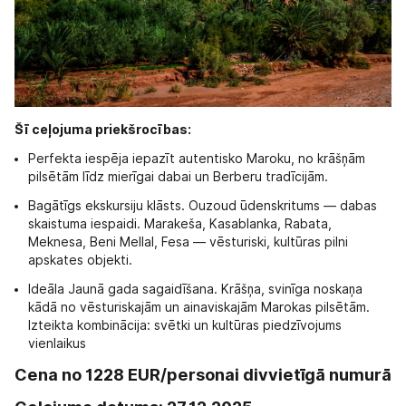
Šī ceļojuma priekšrocības:
Perfekta iespēja iepazīt autentisko Maroku, no krāšņām
pilsētām līdz mierīgai dabai un Berberu tradīcijām.
Bagātīgs ekskursiju klāsts. Ouzoud ūdenskritums — dabas
skaistuma iespaidi. Marakeša, Kasablanka, Rabata,
Meknesa, Beni Mellal, Fesa — vēsturiski, kultūras pilni
apskates objekti.
Ideāla Jaunā gada sagaidīšana. Krāšņa, svinīga noskaņa
kādā no vēsturiskajām un ainaviskajām Marokas pilsētām.
Izteikta kombinācija: svētki un kultūras piedzīvojums
vienlaikus
Cena no 1228 EUR/personai divvietīgā numurā