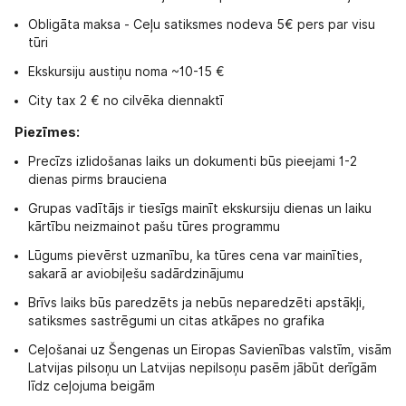
Obligāta maksa - Ceļu satiksmes nodeva 5€ pers par visu
tūri
Ekskursiju austiņu noma ~10-15 €
City tax 2 € no cilvēka diennaktī
Piezīmes:
Precīzs izlidošanas laiks un dokumenti būs pieejami 1-2
dienas pirms brauciena
Grupas vadītājs ir tiesīgs mainīt ekskursiju dienas un laiku
kārtību neizmainot pašu tūres programmu
Lūgums pievērst uzmanību, ka tūres cena var mainīties,
sakarā ar aviobiļešu sadārdzinājumu
Brīvs laiks būs paredzēts ja nebūs neparedzēti apstākļi,
satiksmes sastrēgumi un citas atkāpes no grafika
Ceļošanai uz Šengenas un Eiropas Savienības valstīm, visām
Latvijas pilsoņu un Latvijas nepilsoņu pasēm jābūt derīgām
līdz ceļojuma beigām