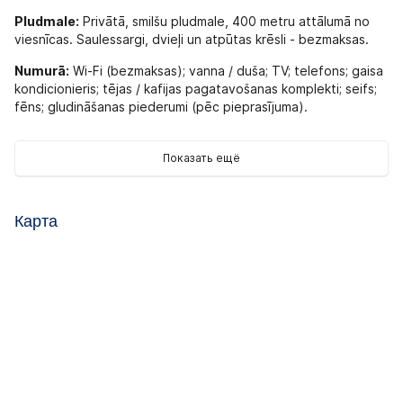
Pludmale:
Privātā, smilšu pludmale, 400 metru attālumā no
viesnīcas. Saulessargi, dvieļi un atpūtas krēsli - bezmaksas.
Numurā:
Wi-Fi (bezmaksas); vanna / duša; TV; telefons; gaisa
kondicionieris; tējas / kafijas pagatavošanas komplekti; seifs;
fēns; gludināšanas piederumi (pēc pieprasījuma).
Teritorija:
Wi-Fi (bezmaksas); SPA centrs; skaistumkopšanas
centrs; āra baseins; autostāvvieta (bezmaksas); veļas
Показать ещё
mazgātava (maksas); ķīmiskā tīrītava; biznesa centrs;
konferenču zāles (maksas); veikals; valūtas maiņa; konsjerža
pakalpojumi.
Карта
Izklaide un sports:
fitnesa centrs; burbuļvanna /
hidromasāžas vanna (maksas); masāža (maksas);
sauna(maksas); turku pirts; ūdens atrakciju parks; āra baseins;
snorkelēšana; tematiskās vakariņas (maksas); zemūdens
niršana (maksas); animācija; šautriņas; galda teniss; biljards
(maksas); golfa laukums (3 km attālumā,maksas).
Bērniem:
bērnu rotaļu laukums; spēļu istaba; bērnu klubs;
aukle (pēc pieprasījuma, maksas)