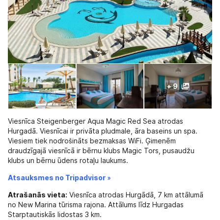
+ 9
Viesnīca Steigenberger Aqua Magic Red Sea atrodas
Hurgadā. Viesnīcai ir privāta pludmale, āra baseins un spa.
Viesiem tiek nodrošināts bezmaksas WiFi. Ģimenēm
draudzīgajā viesnīcā ir bērnu klubs Magic Tors, pusaudžu
klubs un bērnu ūdens rotaļu laukums.
Atsauksmes no Tripadvisor »
Atrašanās vieta:
Viesnīca atrodas Hurgādā, 7 km attālumā
no New Marina tūrisma rajona. Attālums līdz Hurgadas
Starptautiskās lidostas 3 km.