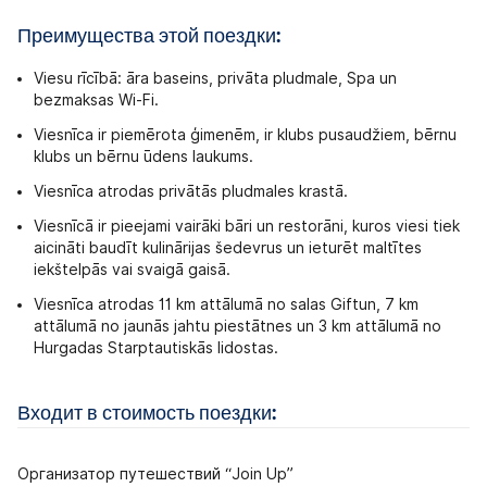
Преимущества этой поездки:
Viesu rīcībā: āra baseins, privāta pludmale, Spa un
bezmaksas Wi-Fi.
Viesnīca ir piemērota ģimenēm, ir klubs pusaudžiem, bērnu
klubs un bērnu ūdens laukums.
Viesnīca atrodas privātās pludmales krastā.
Viesnīcā ir pieejami vairāki bāri un restorāni, kuros viesi tiek
aicināti baudīt kulinārijas šedevrus un ieturēt maltītes
iekštelpās vai svaigā gaisā.
Viesnīca atrodas 11 km attālumā no salas Giftun, 7 km
attālumā no jaunās jahtu piestātnes un 3 km attālumā no
Hurgadas Starptautiskās lidostas.
Входит в стоимость поездки:
Организатор путешествий “Join Up”