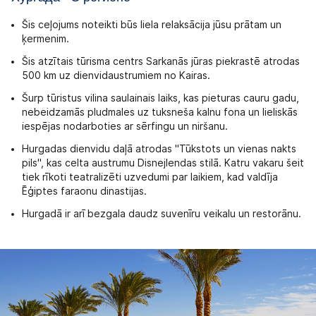
Šis ceļojums noteikti būs liela relaksācija jūsu prātam un
ķermenim.
Šis atzītais tūrisma centrs Sarkanās jūras piekrastē atrodas
500 km uz dienvidaustrumiem no Kairas.
Šurp tūristus vilina saulainais laiks, kas pieturas cauru gadu,
nebeidzamās pludmales uz tuksneša kalnu fona un lieliskās
iespējas nodarboties ar sērfingu un niršanu.
Hurgadas dienvidu daļā atrodas "Tūkstots un vienas nakts
pils", kas celta austrumu Disnejlendas stilā. Katru vakaru šeit
tiek rīkoti teatralizēti uzvedumi par laikiem, kad valdīja
Ēģiptes faraonu dinastijas.
Hurgadā ir arī bezgala daudz suvenīru veikalu un restorānu.