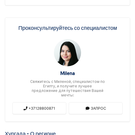
Проконсультируйтесь со специалистом
Milena
Свяжитесь c Миленой, специалистом по
Египту, и получите лучшее
предложение для путешествия Вашей
мечты:
+37128800871
ЗАПРОС
Хургада - О регионе