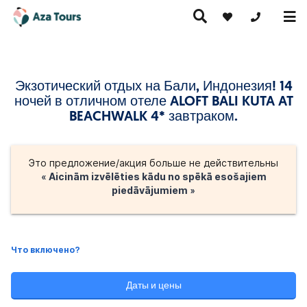
+371 269555
Экзотический отдых на Бали, Индонезия! 14
Путешествие
ночей в отличном отеле ALOFT BALI KUTA AT
скурсионные
по Европе
Горячие
Круизы
утешествия
(на
предложения
BEACHWALK 4* завтраком.
самолете)
Это предложение/акция больше не действительны
« Aicinām izvēlēties kādu no spēkā esošajiem
piedāvājumiem »
Что включено?
Даты и цены