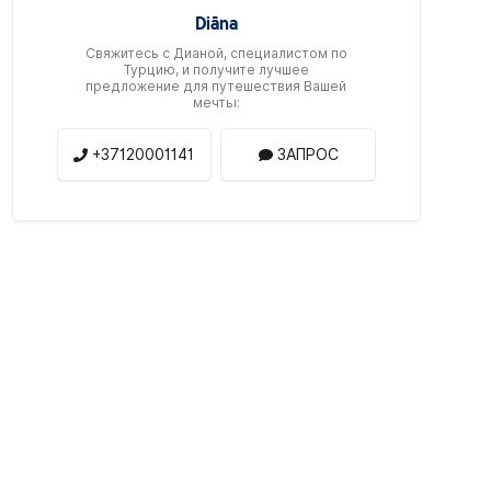
Diāna
Свяжитесь c Дианой, специалистом по
Турцию, и получите лучшее
предложение для путешествия Вашей
мечты:
+37120001141
ЗАПРОС