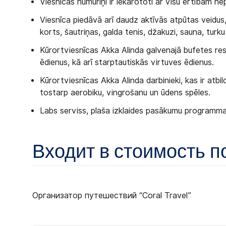
Viesnīcas numuriņi ir iekārototi ar visu ērtībām n
Viesnīca piedāvā arī daudz aktīvās atpūtas veidus,
korts, šautriņas, galda tenis, džakuzi, sauna, turku 
Kūrortviesnīcas Akka Alinda galvenajā bufetes res
ēdienus, kā arī starptautiskās virtuves ēdienus.
Kūrortviesnīcas Akka Alinda darbinieki, kas ir atbild
tostarp aerobiku, vingrošanu un ūdens spēles.
Labs serviss, plaša izklaides pasākumu programm
Входит в стоимость п
Организатор путешествий “Coral Travel”