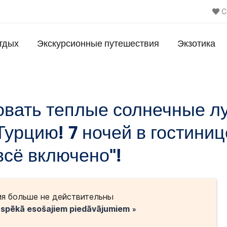
С
тдых
Экскурсионные путешествия
Экзотика
овать теплые солнечные лу
Турцию! 7 ночей в гостиниц
всё включено"!
я больше не действительны
o spēkā esošajiem piedāvājumiem »