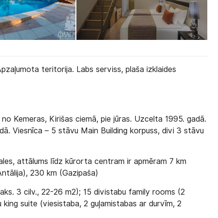
Apzaļumota teritorija. Labs serviss, plaša izklaides
no Kemeras, Kirišas ciemā, pie jūras. Uzcelta 1995. gadā.
dā. Viesnīca – 5 stāvu Main Building korpuss, divi 3 stāvu
males, attālums līdz kūrorta centram ir apmēram 7 km
Antālija), 230 km (Gazipaša)
ks. 3 cilv., 22-26 m2); 15 divistabu family rooms (2
u king suite (viesistaba, 2 guļamistabas ar durvīm, 2