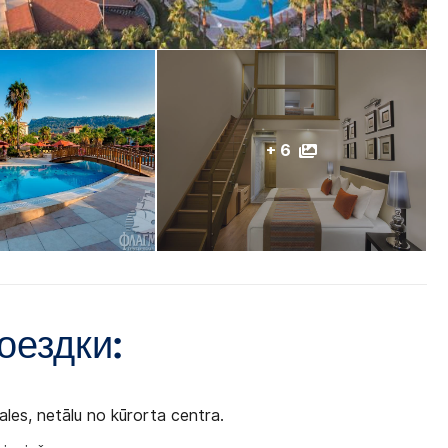
+ 6
оездки:
ales, netālu no kūrorta centra.