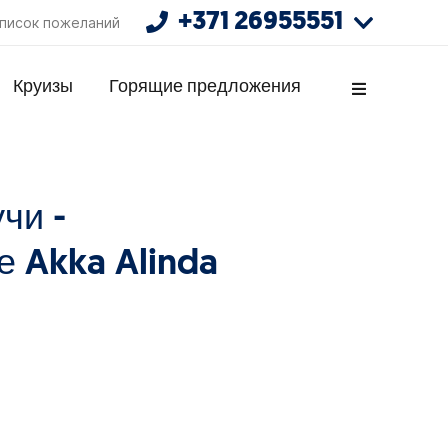
+371 26955551
писок пожеланий
Круизы
Горящие предложения
чи -
е Akka Alinda