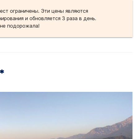
ест ограничены. Эти цены являются
ирования и обновляется 3 раза в день.
 не подорожала!
*