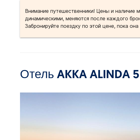
Внимание путешественники! Цены и наличие м
динамическими, меняются после каждого брон
Забронируйте поездку по этой цене, пока она
Отель AKKA ALINDA 5