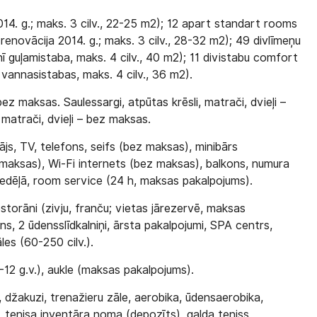
14. g.; maks. 3 cilv., 22-25 m2); 12 apart standart rooms
enovācija 2014. g.; maks. 3 cilv., 28-32 m2); 49 divlīmeņu
nī guļamistaba, maks. 4 cilv., 40 m2); 11 divistabu comfort
 vannasistabas, maks. 4 cilv., 36 m2).
ez maksas. Saulessargi, atpūtas krēsli, matrači, dvieļi –
 matrači, dvieļi – bez maksas.
js, TV, telefons, seifs (bez maksas), minibārs
z maksas), Wi-Fi internets (bez maksas), balkons, numura
nedēļā, room service (24 h, maksas pakalpojums).
estorāni (zivju, franču; vietas jārezervē, maksas
ins, 2 ūdensslīdkalniņi, ārsta pakalpojumi, SPA centrs,
les (60-250 cilv.).
-12 g.v.), aukle (maksas pakalpojums).
 džakuzi, trenažieru zāle, aerobika, ūdensaerobika,
, tenisa inventāra noma (depozīts), galda teniss,