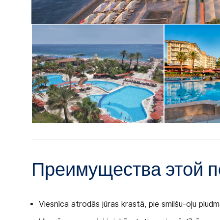
Преимущества этой п
Viesnīca atrodās jūras krastā, pie smilšu-oļu pludm