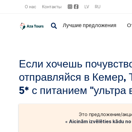
О нас
Контакты
LV
RU
Лучшие предложения
О
Если хочешь почувств
отправляйся в Кемер, 
5* с питанием "ультра 
Это предложение/акци
« Aicinām izvēlēties kādu n