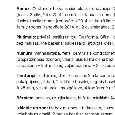
Annex:
72 standart rooms side block (renovācija 20
(maks. 3 cilv., 24 m2); 42 comfort standart rooms (r
duplex family rooms (renovācija 2014. g.; katrā līme
family rooms (renovācija 2014. g.; 2 guļamistabas, 2
Pludmale:
privātā, smilšu un oļu. Platforma. Bārs – b
bez maksas. Pie baseina: saulessargi, atpūtas krēsli,
Numurā:
vannasistaba, fēns, centrālais kondicionētā
(atspirdzinošie dzērieni, ūdens, alus katru dienu be
uzkopšana – katru dienu, veļas nomaiņa – 3 reizes 
Teritorijā:
restorāns, diētiskie ēdieni, 2 a la carte r
pakalpojums), 5 bāri, 2 atklātie baseini, segtais base
frizētava, veikali, veļas mazgātava, 4 konferenču zā
Bērniem:
baseins, rotaļlaukums, bufete, miniklubs (4
Izklaide un sports:
bez maksas - turku pirts, sauna,
volejbols pludmalē, 2 tenisa korti ar tartana segumu