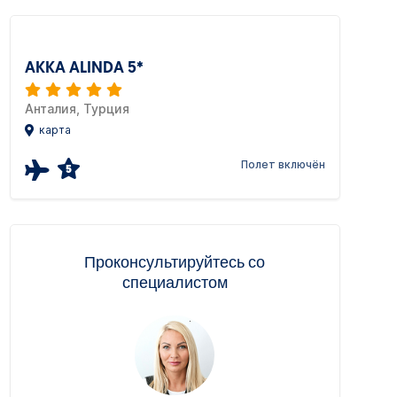
AKKA ALINDA 5*
Анталия, Турция
карта
Полет включён
5
Проконсультируйтесь со
специалистом