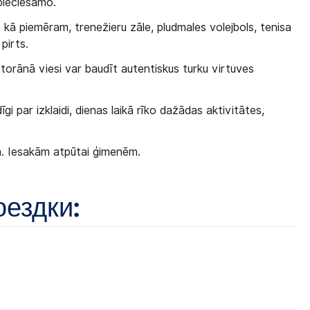
epieciešamo.
 kā piemēram, trenežieru zāle, pludmales volejbols, tenisa
pirts.
torānā viesi var baudīt autentiskus turku virtuves
īgi par izklaidi, dienas laikā rīko dažādas aktivitātes,
a. Iesakām atpūtai ģimenēm.
оездки: