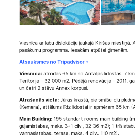
Viesnīca ar labu dislokāciju jaukajā Kirišas miestiņā. 
pasākumu programma. Iesakām atpūtai ģimenēm.
Atsauksmes no Tripadvisor »
Viesnīca:
atrodas 65 km no Antaljas lidostas, 7 km 
Teritorija – 32 000 m2. Pēdējā renovācija – 2011. ga
un četri 2 stāvu Annex korpusi.
Atrašanās vieta:
Jūras krastā, pie smilšu-oļu plud
(Kemera), attālums līdz lidostai ir apmēram 65 km (
Main Building:
195 standart rooms main building (ma
guļamistabas, maks. 3+1 cilv., 32-36 m2); 1 trīsistab
vannasistabas, terase, maks. 4 cilv., 110 m2).