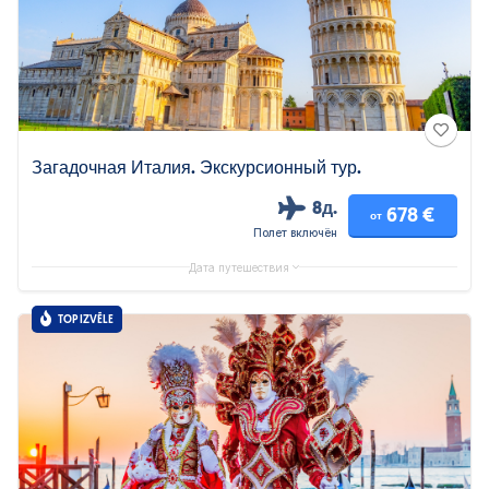
Загадочная Италия. Экскурсионный тур.
8д.
678 €
от
Полет включён
Дата путешествия
TOP IZVĒLE