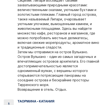
Сицилии. Липари восхищает своими
захватывающими природными красотами:
величественными скалами, уютными бухтами и
золотистыми пляжами. Главный город острова,
также называемый Липари, очаровывает
уютными улочками, вымощенными камнем, и
живописными площадями. Здесь вы найдете
множество кафе, ресторанов и магазинов, где
можно попробовать местные деликатесы,
включая свежие морепродукты, ароматное вино
и традиционные сладости.
Затем мы отправимся на остров Вулькано.
Остров Вулькано - один из самых загадочных и
впечатляющих островов архипелага. Его главной
достопримечательностью является
одноименный вулкан, с вершины которого
открываются потрясающие панорамы на
соседние острова и бескрайние просторы
Тирренского моря.
Возвращение в отель. Отдых.
ТАОРМИНА - КАТАНИЯ
5