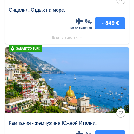
Сицилия. Отдых на море.
8д.
849 €
от
Полет включён
Дата путешествия
GARANTĒTA TŪRE
Кампания - жемчужина Южной Италии.