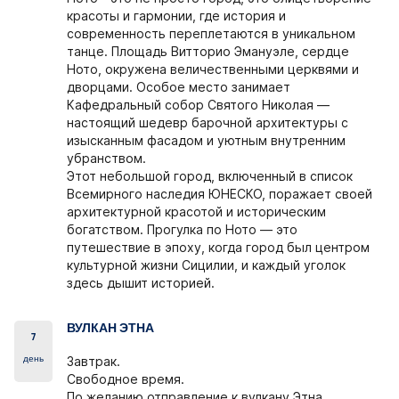
красоты и гармонии, где история и
современность переплетаются в уникальном
танце. Площадь Витторио Эмануэле, сердце
Ното, окружена величественными церквями и
дворцами. Особое место занимает
Кафедральный собор Святого Николая —
настоящий шедевр барочной архитектуры с
изысканным фасадом и уютным внутренним
убранством.
Этот небольшой город, включенный в список
Всемирного наследия ЮНЕСКО, поражает своей
архитектурной красотой и историческим
богатством. Прогулка по Ното — это
путешествие в эпоху, когда город был центром
культурной жизни Сицилии, и каждый уголок
здесь дышит историей.
ВУЛКАН ЭТНА
7
день
Завтрак.
Свободное время.
По желанию отправление к вулкану Этна