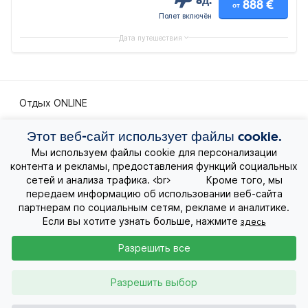
8д.
888 €
от
Полет включён
Дата путешествия
Отдых ONLINE
Этот веб-сайт использует файлы cookie.
Экскурсионные путешествия
Мы используем файлы cookie для персонализации
контента и рекламы, предоставления функций социальных
Экзотические путешествия
сетей и анализа трафика. <br> Кроме того, мы
передаем информацию об использовании веб-сайта
Лучшие предложения
партнерам по социальным сетям, рекламе и аналитике.
Если вы хотите узнать больше, нажмите
здесь
Круизы
Разрешить все
О нас
Разрешить выбор
Контакты