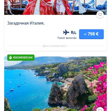
Загадочная Италия.
8д.
798 €
от
Полет включён
Дата путешествия
REKOMENDĒJAM