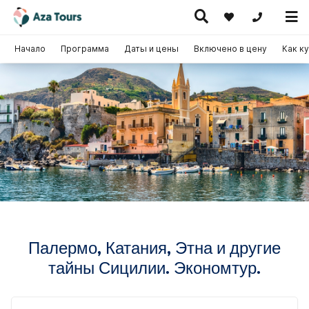
+371 269555
Начало
Программа
Даты и цены
Включено в цену
Как к
Путешествие
скурсионные
по Европе
Горячие
Круизы
утешествия
(на
предложения
самолете)
Палермо, Катания, Этна и другие
тайны Сицилии. Экономтур.