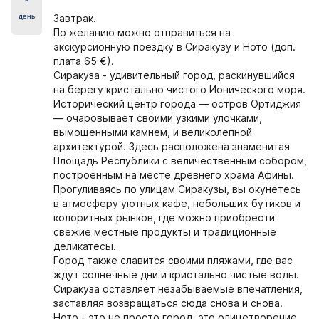
день
Завтрак.
По желанию можно отправиться на
экскурсионную поездку в Сиракузу и Ното (доп.
плата 65 €).
Сиракуза - удивительный город, раскинувшийся
на берегу кристально чистого Ионического моря.
Исторический центр города — остров Ортиджия
— очаровывает своими узкими улочками,
вымощенными камнем, и великолепной
архитектурой. Здесь расположена знаменитая
Площадь Республики с величественным собором,
построенным на месте древнего храма Афины.
Прогуливаясь по улицам Сиракузы, вы окунетесь
в атмосферу уютных кафе, небольших бутиков и
колоритных рынков, где можно приобрести
свежие местные продукты и традиционные
деликатесы.
Город также славится своими пляжами, где вас
ждут солнечные дни и кристально чистые воды.
Сиракуза оставляет незабываемые впечатления,
заставляя возвращаться сюда снова и снова.
Ното - это не просто город, это олицетворение