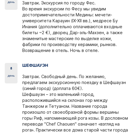
день
Завтрак. Экскурсия по городу Фес.
Во время экскурсии по Фесу мы увидим
достопримечательности Медины: мечети-
университета Карауин (IX-XII вв.), медресе Бу
Инания (дополнительно оплачиваются входные
билеты ~2 €), дворец Дар-эль-Махзен, а также
знаменитые мастерские по выделке кожи,
фабрики по производству керамики, рынков.
Возвращение в отель. Ночь в отеле.
ШЕФШАУЭН
8
день
Завтрак. Свободный день. По желанию,
предлагаем
экскурсионную поездку в Шефшауэн
(синий город) (доплата 60€).
Шефшауэн – это маленький город,
расположившийся на склонах гор между
Танжером и Тетуаном. Название города
произошло от своеобразной формы вершины
горы Риф, напоминающей рога козы. В дословном
переводе "Сhef Chaouen" означает «взгляд на
рога». Практически все дома старой части города