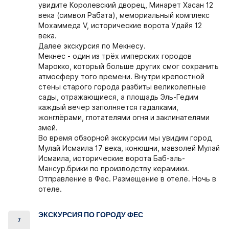
увидите Королевский дворец, Минарет Хасан 12
века (символ Рабата), мемориальный комплекс
Мохаммеда V, исторические ворота Удайя 12
века.
Далее экскурсия по Мекнесу.
Мекнес - один из трёх имперских городов
Марокко, который больше других смог сохранить
атмосферу того времени. Внутри крепостной
стены старого города разбиты великолепные
сады, отражающиеся, а площадь Эль-Гедим
каждый вечер заполняется гадалками,
жонглёрами, глотателями огня и заклинателями
змей.
Во время обзорной экскурсии мы увидим город
Мулай Исмаила 17 века, конюшни, мавзолей Мулай
Исмаила, исторические ворота Баб-эль-
Мансур.брики по производству керамики.
Отправление в Фес. Размещение в отеле. Ночь в
отеле.
ЭКСКУРСИЯ ПО ГОРОДУ ФЕС
7