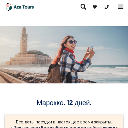
+371 269555
Путешествие
скурсионные
по Европе
Горячие
Круизы
утешествия
(на
предложения
самолете)
Марокко. 12 дней.
Все даты поездки в настоящее время закрыты.
« Приглашаем Вас выбрать одно из действующих