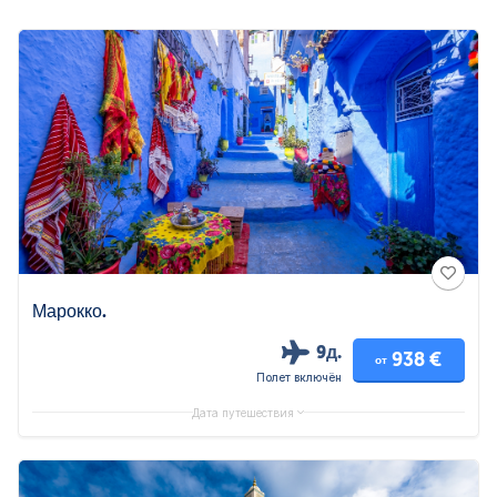
Марокко.
9д.
938 €
от
Полет включён
Дата путешествия