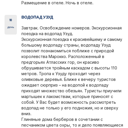
Размещение в отеле. Ночь в отеле.
ВОДОПАД УЗУД
10
день
Завтрак. Освобождение номеров.
Экскурсионная
поездка на водопад Узуд.
Экскурсионная поездка к красивейшему и самому
большому водопаду страны, водопаду Узуд
позволит познакомиться поближе с природой
королевства Марокко. Расположенный в
предгорьях Атласских гор, он красиво
обрушивается тройным каскадом с высоты 110
метров. Тропа к Узуду проходит через
оливковые деревья. Ближе к вечеру туристов
ожидает сюрприз – на водопой к водопаду
приходят множество обезьян. Туристы приучили
мартышек к лакомствам, которые приносят с
собой. У Вас будет возможность рассмотреть
водопад не только у его подножия, но и сверху
вниз.
Глиняные дома берберов в сочетании с
песчаником цвета охры, то и дело появляющиеся