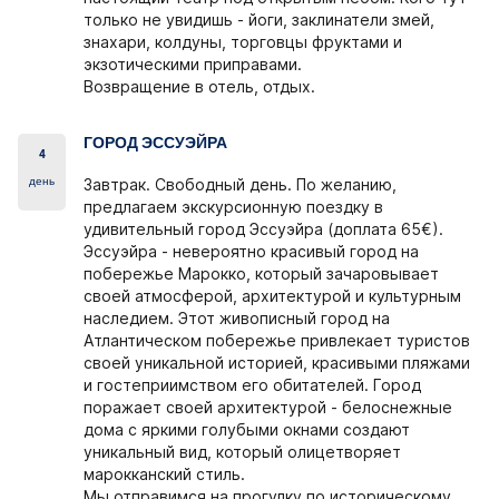
только не увидишь - йоги, заклинатели змей,
знахари, колдуны, торговцы фруктами и
экзотическими приправами.
Возвращение в отель, отдых.
ГОРОД ЭССУЭЙРА
4
день
Завтрак. Свободный день. По желанию,
предлагаем экскурсионную поездку в
удивительный город Эссуэйра (доплата 65€).
Эссуэйра - невероятно красивый город на
побережье Марокко, который зачаровывает
своей атмосферой, архитектурой и культурным
наследием. Этот живописный город на
Атлантическом побережье привлекает туристов
своей уникальной историей, красивыми пляжами
и гостеприимством его обитателей. Город
поражает своей архитектурой - белоснежные
дома с яркими голубыми окнами создают
уникальный вид, который олицетворяет
марокканский стиль.
Мы отправимся на прогулку по историческому