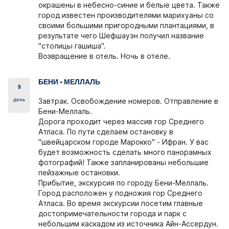
окрашены в небесно-синие и белые цвета. Также
город известен производителями марихуаны со
своими большими пригородными плантациями, в
результате чего Шефшауэн получил название
"столицы гашиша".
Возвращение в отель. Ночь в отеле.
БЕНИ - МЕЛЛАЛЬ
9
день
Завтрак. Освобождение номеров. Отправление в
Бени-Меллаль.
Дорога проходит через массив гор Среднего
Атласа. По пути сделаем остановку в
"швейцарском городе Марокко" - Ифран. У вас
будет возможность сделать много панорамных
фотографий! Также запланированы небольшие
пейзажные остановки.
Прибытие,
экскурсия по городу Бени-Меллаль
.
Город расположен у подножия гор Среднего
Атласа. Во время экскурсии посетим главные
достопримечательности города и парк с
небольшим каскадом из источника Айн-Ассердун.