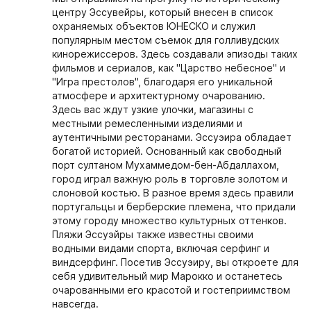
центру Эссувейры, который внесен в список
охраняемых объектов ЮНЕСКО и служил
популярным местом съемок для голливудских
кинорежиссеров. Здесь создавали эпизоды таких
фильмов и сериалов, как "Царство небесное" и
"Игра престолов", благодаря его уникальной
атмосфере и архитектурному очарованию.
Здесь вас ждут узкие улочки, магазины с
местными ремесленными изделиями и
аутентичными ресторанами. Эссуэира обладает
богатой историей. Основанный как свободный
порт султаном Мухаммедом-бен-Абдаллахом,
город играл важную роль в торговле золотом и
слоновой костью. В разное время здесь правили
португальцы и берберские племена, что придали
этому городу множество культурных оттенков.
Пляжи Эссуэйры также известны своими
водными видами спорта, включая серфинг и
виндсерфинг. Посетив Эссуэиру, вы откроете для
себя удивительный мир Марокко и останетесь
очарованными его красотой и гостеприимством
навсегда.