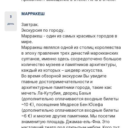
МАРРАКЕШ
3
день
Завтрак.
Экскурсия по городу.
Марракеш - один из самых красивых городов в
мире.
Марракеш являлся одной из столиц королевства
в эпоху правления трех династий марокканских
султанов, именно здесь сосредоточено большое
количество музеев и памятников архитектуры,
каждый из которых – шедевр искусства.
Во время обзорной экскурсии Вы увидите
главные достопримечательности и
архитектурные памятники города, такие как:
мечеть Ла-Кутубия, дворец Бахья
(дополнительно оплачиваются входные билеты
~10 €), посещение Медресе Бен Ю́сефа
(дополнительно оплачиваются входные билеты
~6 €) и многие другие памятники. Мы посетим
знаменитую площадь Джамаа-ель-Фна. Это
настоящий театр под открытым небом. Кого тут