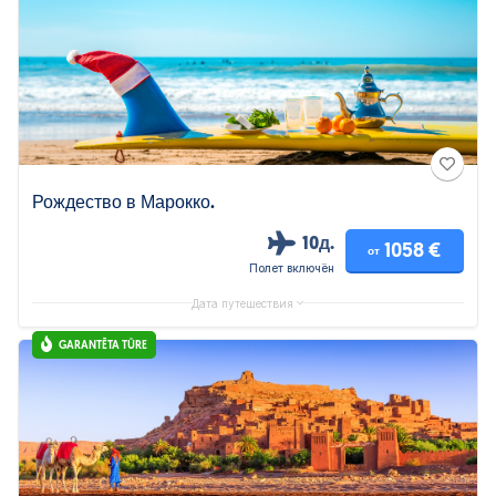
Рождество в Марокко.
10д.
1058 €
от
Полет включён
Дата путешествия
GARANTĒTA TŪRE