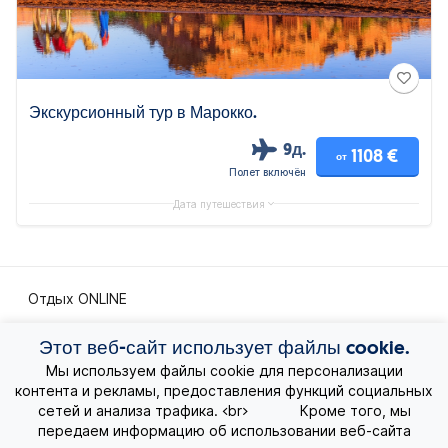
Экскурсионный тур в Марокко.
9д.
1108 €
от
Полет включён
Дата путешествия
Отдых ONLINE
Экскурсионные путешествия
Этот веб-сайт использует файлы cookie.
Мы используем файлы cookie для персонализации
контента и рекламы, предоставления функций социальных
Экзотические путешествия
сетей и анализа трафика. <br> Кроме того, мы
передаем информацию об использовании веб-сайта
Лучшие предложения