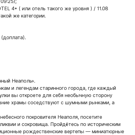
09:25);
OTEL 4*
( или отель такого же уровня ) /
11.08
акой же категории.
(доплата).
нный Неаполь».
кам и легендам старинного города, где каждый
гулки вы откроете для себя необычную сторону
евние храмы соседствуют с шумными рынками, а
небесного покровителя Неаполя, посетите
ликвии и сокровища. Пройдётесь по историческим
диционные рождественские вертепы — миниатюрные