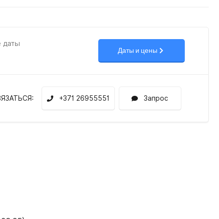
е даты
Даты и цены
ВЯЗАТЬСЯ:
+371 26955551
Запрос