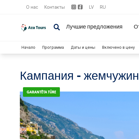
О нас
Контакты
LV
RU
Лучшие предложения
О
Начало
Программа
Даты и цены
Включено в цену
Кампания - жемчужин
GARANTĒTA TŪRE