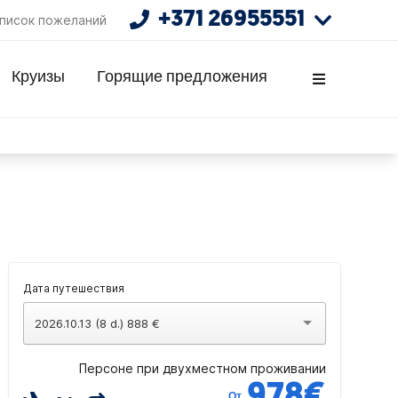
+371 26955551
писок пожеланий
Круизы
Горящие предложения
Дата путешествия
2026.10.13 (8 d.) 888 €
Персоне при двухместном проживании
978
€
От