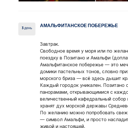
АМАЛЬФИТАНСКОЕ ПОБЕРЕЖЬЕ
3 день
Завтрак.
Свободное время у моря или по
желани
поездку в Позитано и Амальфи
(доплат
Амальфитанское побережье
— это меч
домики пастельных тонов, словно при
морского бриза — всё здесь дышит кр
Каждый городок уникален.
Позитано
о
панорамами, открывающимися с кажд
величественный кафедральный собор 
хранят дух морской державы Среднев
По желанию можно попробовать свеж
—
символ Амальфи
, и просто наслад
живой и настоящей.