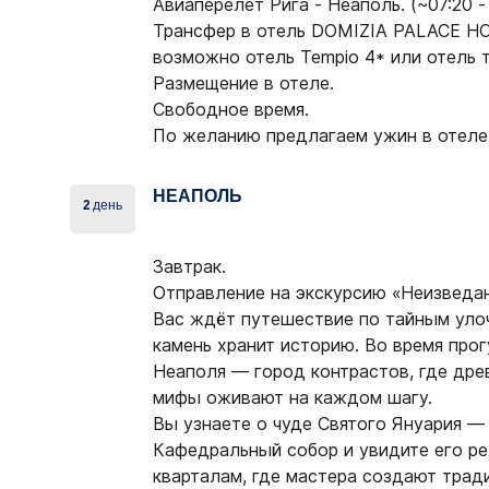
Авиаперелет Рига - Неаполь. (~07:20 - 
Трансфер в отель DOMIZIA PALACE H
возможно отель Tempio 4* или отель т
Размещение в отеле.
Свободное время.
По желанию предлагаем ужин в отеле 
НЕАПОЛЬ
2 день
Завтрак.
Отправление
на экскурсию «Неизведа
Вас ждёт путешествие по тайным улоч
камень хранит историю. Во время про
Неаполя — город контрастов, где др
мифы оживают на каждом шагу.
Вы узнаете о чуде
Святого Януария
— 
Кафедральный собор и увидите его ре
кварталам, где мастера создают тра