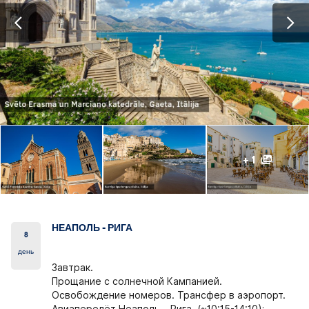
+ 1
НЕАПОЛЬ - РИГА
8
день
Завтрак.
Прощание с солнечной Кампанией.
Освобождение номеров. Трансфер в аэропорт.
Авиаперелёт Неаполь – Рига. (~10:15-14:10);