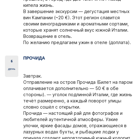
кипела жизнь.
В завершение экскурсии —
дегустация местных
вин Кампании (~20 €)
. Этот регион славится
своими виноградниками и ароматными сортами,
которые хранят солнечный вкус южной Италии.
Возвращение в отель.
По желанию предлагаем ужин в отеле (доплата).
ПРОЧИДА
6
день
Завтрак.
Отправление на остров Прочида (Билет на паром
оплачивается дополнительно — 50 € в обе
стороны)
. — уголок подлинной Италии, где жизнь
течёт размеренно, а каждый поворот улицы
словно сошёл с открытки.
Прочида
— настоящий рай для фотографов и
любителей аутентичной атмосферы. Узкие
улочки, яркие фасады домов, отражающиеся в
лазурных водах бухты, и рыбацкие лодки у
причала создают неповторимый южный колорит.