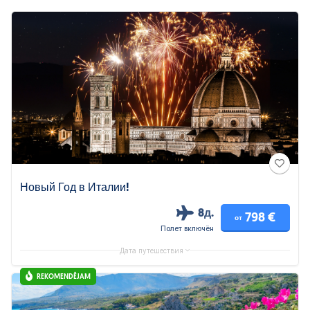
Новый Год в Италии!
8д.
798 €
от
Полет включён
Дата путешествия
REKOMENDĒJAM