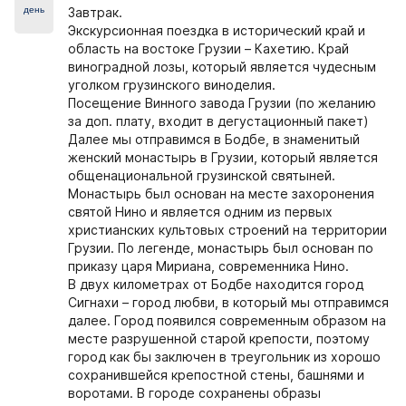
день
Завтрак.
Экскурсионная поездка в исторический край и
область на востоке Грузии – Кахетию. Край
виноградной лозы, который является чудесным
уголком грузинского виноделия.
Посещение Винного завода Грузии (по желанию
за доп. плату, входит в дегустационный пакет)
Далее мы отправимся в Бодбе, в знаменитый
женский монаcтырь в Грузии, который является
общенациональной грузинской святыней.
Монастырь был основан на месте захоронения
святой Нино и является одним из первых
христианских культовых строений на территории
Грузии. По легенде, монастырь был основан по
приказу царя Мириана, современника Нино.
В двух километрах от Бодбе находится город
Сигнахи – город любви, в который мы отправимся
далее. Город появился современным образом на
месте разрушенной старой крепости, поэтому
город как бы заключен в треугольник из хорошо
сохранившейся крепостной стены, башнями и
воротами. В городе сохранены образы