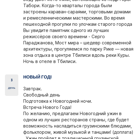
Табори. Когда-то кварталы города были
застроены караван-сараями, торговыми домами
и ремесленническими мастерскими. Во время
пешеходной прогулки по улочкам старого города
Вы увидите памятник одного из лучших
режиссёров своего времени - Серго
Параджанова, Мост мира – шедевр современной
архитектуры, прогуляемся по парку Рике — новая
зона отдыха в центре Тбилиси вдоль реки Куры.
Ночь в отеле в Тбилиси.
НОВЫЙ ГОД!
3
день
Завтрак.
Свободный день
Подготовка к Новогодней ночи.
Встреча Нового Года!
По желанию, предлагаем Новогодний ужин в
одном из лучших ресторанов страны, где будет
возможность насладиться грузинскими блюдами,
фольклором, живой музыкой и танцами! (доплата)
. Ужин пройдет в традиционной грузинской