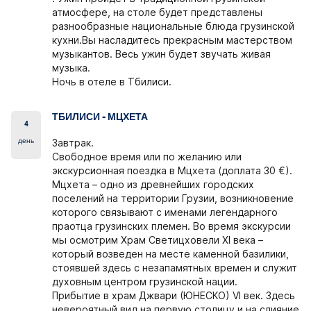
атмосфере, на столе будет представлены
разнообразные национальные блюда грузинской
кухни.Вы насладитесь прекрасным мастерством
музыкантов. Весь ужин будет звучать живая
музыка.
Ночь в отеле в Тбилиси.
ТБИЛИСИ - МЦХЕТА
4
день
Завтрак.
Свободное время или по желанию или
экскурсионная поездка в Мцхета (доплата 30 €).
Мцхета – одно из древнейших городских
поселений на территории Грузии, возникновение
которого связывают с именами легендарного
праотца грузинских племен. Во время экскурсии
мы осмотрим Храм Светицховели XI века –
который возведен на месте каменной базилики,
стоявшей здесь с незапамятных времен и служит
духовным центром грузинской нации.
Прибытие в храм Джвари (ЮНЕСКО) VI век. Здесь
невероятный вид на первую столицу и на слияние