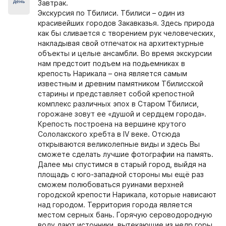
день
Завтрак.
Экскурсия по Тбилиси. Тбилиси – один из
красивейших городов Закавказья. Здесь природа
как бы сливается с творением рук человеческих,
накладывая свой отпечаток на архитектурные
объекты и целые ансамбли. Во время экскурсии
нам предстоит подъем на подьемниках в
крепость Нарикала – она является самым
известным и древним памятником Тбилисской
старины и представляет собой крепостной
комплекс различных эпох в Старом Тбилиси,
горожане зовут ее «душой и сердцем города».
Крепость построена на вершине крутого
Сололакского хребта в IV веке. Отсюда
открываются великолепные виды и здесь Вы
сможете сделать лучшие фотографии на память.
Далее мы спустимся в старый город, выйдя на
площадь с юго-западной стороны мы ещё раз
сможем полюбоваться руинами верхней
городской крепости Нарикала, которые нависают
над городом. Территория города является
местом серных бань. Горячую сероводородную
воду дают источники, вытекающие из недр горы