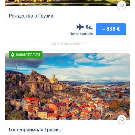
Рождество в Грузии.
8д.
838 €
от
Полет включён
Дата путешествия
GARANTĒTA TŪRE
Гостеприимная Грузия.