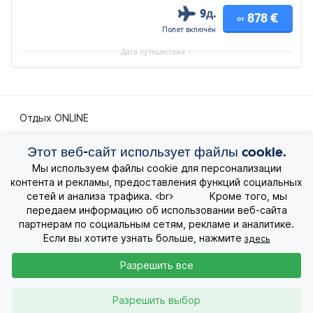
9д.
878 €
от
Полет включён
Дата путешествия
Отдых ONLINE
Этот веб-сайт использует файлы cookie.
Экскурсионные путешествия
Мы используем файлы cookie для персонализации
контента и рекламы, предоставления функций социальных
Экзотические путешествия
сетей и анализа трафика. <br> Кроме того, мы
передаем информацию об использовании веб-сайта
Лучшие предложения
партнерам по социальным сетям, рекламе и аналитике.
Если вы хотите узнать больше, нажмите
здесь
Круизы
Разрешить все
О нас
Разрешить выбор