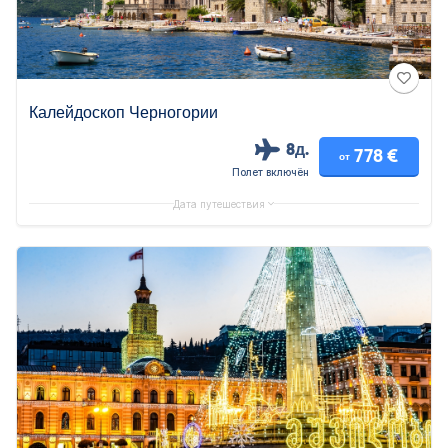
Калейдоскоп Черногории
8д.
778 €
от
Полет включён
Дата путешествия