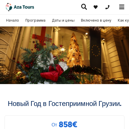
+371 269555
Начало
Программа
Даты и цены
Включено в цену
Как к
Путешествие
скурсионные
по Европе
Горячие
Круизы
утешествия
(на
предложения
самолете)
Новый Год в Гостеприимной Грузии.
858
€
От