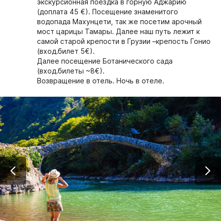
экскурсионная поездка в горную Аджарию
(доплата 45 €). Посещение знаменитого
водопада Махунцети, так же посетим арочный
мост царицы Тамары. Далее наш путь лежит к
самой старой крепости в Грузии –крепость Гонио
(вход.билет 5€).
Далее посещение Ботанического сада
(вход.билеты ~8€).
Возвращение в отель. Ночь в отеле.