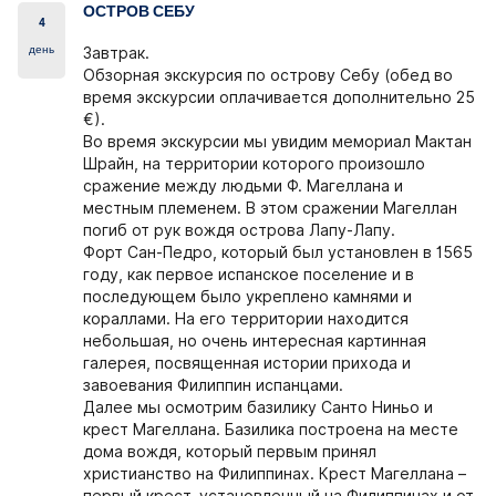
ОСТРОВ СЕБУ
4
день
Завтрак.
Обзорная экскурсия
по острову Себу
(обед во
время экскурсии оплачивается дополнительно 25
€).
Во время экскурсии мы увидим мемориал Мактан
Шрайн, на территории которого произошло
сражение между людьми Ф. Магеллана и
местным племенем. В этом сражении Магеллан
погиб от рук вождя острова Лапу-Лапу.
Форт Сан-Педро, который был установлен в 1565
году, как первое испанское поселение и в
последующем было укреплено камнями и
кораллами. На его территории находится
небольшая, но очень интересная картинная
галерея, посвященная истории прихода и
завоевания Филиппин испанцами.
Далее мы осмотрим базилику Санто Ниньо и
крест Магеллана. Базилика построена на месте
дома вождя, который первым принял
христианство на Филиппинах. Крест Магеллана –