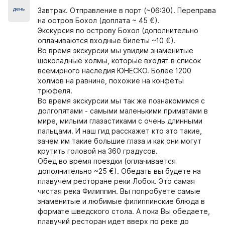
день
Завтрак. Отправление в порт (~06:30). Переправа
на остров Бохол (доплата ~ 45 €).
Экскурсия по острову Бохол
(дополнительно
оплачиваются входные билеты ~10 €).
Во время экскурсии мы увидим знаменитые
шоколадные холмы, которые входят в список
всемирного наследия ЮНЕСКО. Более 1200
холмов на равнине, похожие на конфеты
трюфеля.
Во время экскурсии мы так же познакомимся с
долгопятами - самыми маленькими приматами в
мире, милыми глазастиками с очень длинными
пальцами. И наш гид расскажет кто это такие,
зачем им такие большие глаза и как они могут
крутить головой на 360 градусов.
Обед во время поездки (оплачивается
дополнительно ~25 €). Обедать вы будете на
плавучем ресторане реки Лобок. Это самая
чистая река Филиппин. Вы попробуете самые
знаменитые и любимые филиппинские блюда в
формате шведского стола. А пока Вы обедаете,
плавучий ресторан идет вверх по реке до