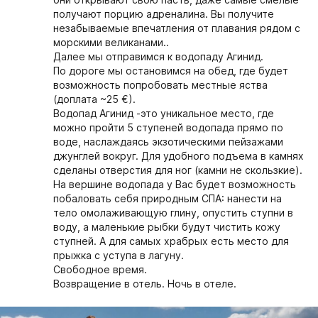
они открывают свою пасть, даже самые смелые
получают порцию адреналина. Вы получите
незабываемые впечатления от плавания рядом с
морскими великанами..
Далее мы отправимся к водопаду Агинид.
По дороге мы остановимся на обед, где будет
возможность попробовать местные яства
(доплата ~25 €).
Водопад Агинид -это уникальное место, где
можно пройти 5 ступеней водопада прямо по
воде, наслаждаясь экзотическими пейзажами
джунглей вокруг. Для удобного подъема в камнях
сделаны отверстия для ног (камни не скользкие).
На вершине водопада у Вас будет возможность
побаловать себя природным СПА: нанести на
тело омолаживающую глину, опустить ступни в
воду, а маленькие рыбки будут чистить кожу
ступней. А для самых храбрых есть место для
прыжка с уступа в лагуну.
Свободное время.
Возвращение в отель. Ночь в отеле.