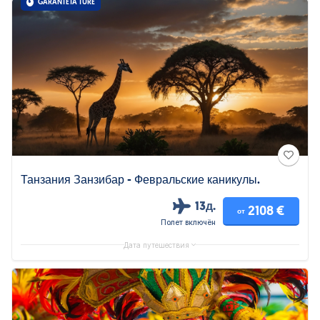
GARANTĒTA TŪRE
Танзания Занзибар - Февральские каникулы.
13д.
2108 €
от
Полет включён
Дата путешествия