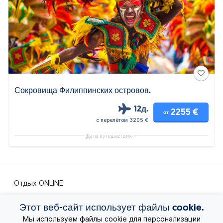
Сокровища Филиппинских островов.
12д.
2255 €
от
с перелётом 3205 €
Дата путешествия
Отдых ONLINE
Этот веб-сайт использует файлы cookie.
Экскурсионные путешествия
Мы используем файлы cookie для персонализации