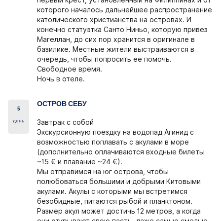
первый крест, установленный на Филиппинах и от
которого началось дальнейшее распространение
католического христианства на островах. И
конечно статуэтка Санто Ниньо, которую привез
Магеллан, до сих пор хранится в оригинале в
базилике. Местные жители выстраиваются в
очередь, чтобы попросить ее помочь.
Свободное время.
Ночь в отеле.
ОСТРОВ СЕБУ
5
день
Завтрак с собой
Экскурсионную поездку
на водопад Агинид
с
возможностью поплавать с акулами в море
(дополнительно оплачиваются входные билеты
~15 € и плавание ~24 €).
Мы отправимся на юг острова, чтобы
полюбоваться большими и добрыми Китовыми
акулами. Акулы с которыми мы встретимся
безобидные, питаются рыбой и планктоном.
Размер акул может достичь 12 метров, а когда