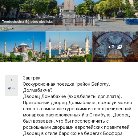
+ 2
Завтрак.
4
Экскурсионная поездка “район Бейоглу,
день
Долмабахче”.
Дворец Домабахче (вход.билеты доп.плата).
Прекрасный дворец Долмабахче, пожалуй можно
назвать самым «нетурецким» из всех резиденций
монархов расположенных й в Стамбуле. Дворец
был возведен, что бы посоперничать с
роскошными дворцами европейских правителей.
Дворец в стиле барокко на берегах Босфора