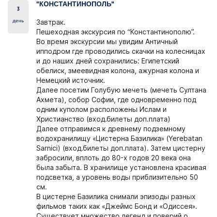
"КОНСТАНТИНОПОЛЬ"
3
день
Завтрак.
Пешеходная экскурсия по “Константинополю”.
Во время экскурсии мы увидим Античный
ипподром где проводились скачки на колесницах
и до наших дней сохранились: Египетский
обелиск, змеевидная колона, ажурная колона и
Немецкий источник.
Далее посетим Голубую мечеть (мечеть Султана
Ахмета), собор Софии, где одновременно под
одним куполом расположены Ислам и
Христианство (вход.билеты доп.плата)
Далее отправимся к древнему подземному
водохранилищу «Цистерна Базилика» (Yerebatan
Sarnici) (вход.билеты доп.плата). Затем цистерну
забросили, вплоть до 80-х годов 20 века она
была забыта. В хранилище установлена красивая
подсветка, а уровень воды приблизительно 50
см.
В цистерне Базилика снимали эпизоды разных
фильмов таких как «Джеймс Бонд и «Одиссея».
Существует множество легенд и поверий о