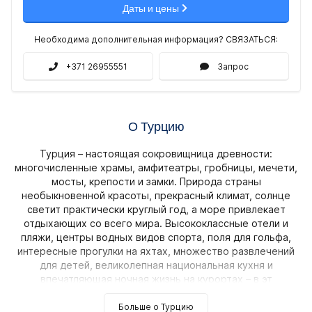
Даты и цены
Необходима дополнительная информация? СВЯЗАТЬСЯ:
+371 26955551
Запрос
О Турцию
Турция – настоящая сокровищница древности:
многочисленные храмы, амфитеатры, гробницы, мечети,
мосты, крепости и замки. Природа страны
необыкновенной красоты, прекрасный климат, солнце
светит практически круглый год, а море привлекает
отдыхающих со всего мира. Высококлассные отели и
пляжи, центры водных видов спорта, поля для гольфа,
интересные прогулки на яхтах, множество развлечений
для детей, великолепная национальная кухня и
впечатляющая ночная жизнь на курортах – в эт
Больше о Турцию