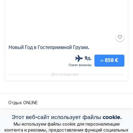
Новый Год в Гостеприимной Грузии.
9д.
858 €
от
Полет включён
Дата путешествия
Отдых ONLINE
Экскурсионные путешествия
Этот веб-сайт использует файлы cookie.
Мы используем файлы cookie для персонализации
контента и рекламы, предоставления функций социальных
Экзотические путешествия