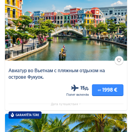
Авиатур во Вьетнам с пляжным отдыхом на
острове Фукуок.
15д.
1998 €
от
Полет включён
Дата путешествия
GARANTĒTA TŪRE