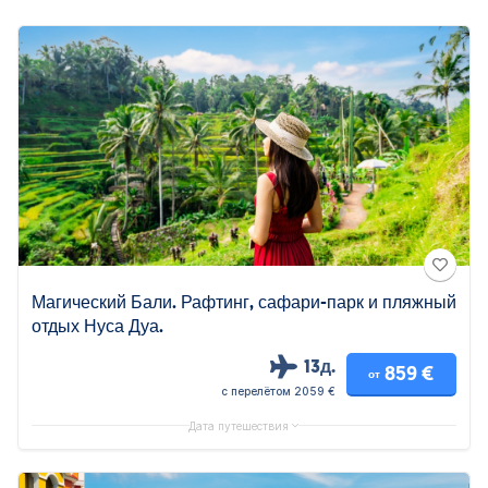
Магический Бали. Рафтинг, сафари-парк и пляжный
отдых Нуса Дуа.
13д.
859 €
от
с перелётом 2059 €
Дата путешествия