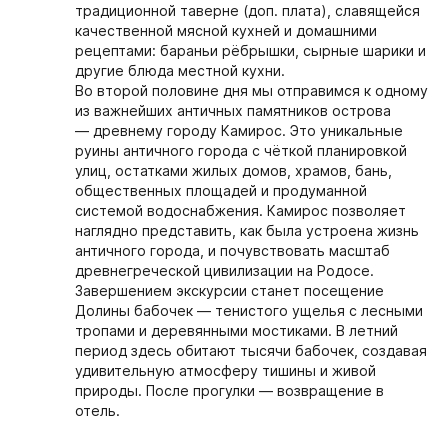
традиционной таверне (доп. плата), славящейся
качественной мясной кухней и домашними
рецептами: бараньи рёбрышки, сырные шарики и
другие блюда местной кухни.
Во второй половине дня мы отправимся к одному
из важнейших античных памятников острова
—
древнему городу Камирос
. Это уникальные
руины античного города с чёткой планировкой
улиц, остатками жилых домов, храмов, бань,
общественных площадей и продуманной
системой водоснабжения. Камирос позволяет
наглядно представить, как была устроена жизнь
античного города, и почувствовать масштаб
древнегреческой цивилизации на Родосе.
Завершением экскурсии станет
посещение
Долины бабочек
— тенистого ущелья с лесными
тропами и деревянными мостиками. В летний
период здесь обитают тысячи бабочек, создавая
удивительную атмосферу тишины и живой
природы. После прогулки — возвращение в
отель.