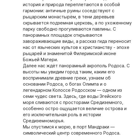
история и природа переплетаются в особой
гармонии: античные руины соседствуют с
рыцарским монастырём, в тени деревьев
скрывается подземная церковь, а по ухоженному
парку свободно прогуливаются павлины. С
панорамных площадок открываются
завораживающие виды, а рассказ гида переносит
нас от языческих культов к христианству - эпохе
рыцарей и знаменитой Филеримской иконе
Божьей Матери.
Далее нас ждёт панорамный акрополь Родоса. С
высоты мы увидим город таким, каким его
воспринимали древние греки, узнаем об
основании Родоса, о богах Олимпа и о
легендарном Колоссе Родосском — одном из
семи чудес света. Здесь, где воды Эгейского
моря сливаются с просторами Средиземного,
особенно остро ощущается величие острова и
его исключительная роль в истории
Средиземноморья.
Мы спустимся к морю, в порт Мандраки —
символический центр современного Родоса.