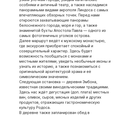
особняки и античный театр, а также насладимся
панорамными видами акрополя Линдоса с самых
впечатляющих обзорных точек. Перед нами
откроются захватывающие панорамы
белоснежного города, моря и гор, а также
знаменитой бухты Апостола Павла — одного из
самых фотогеничных уголков острова.
Далее маршрут ведёт к мужскому монастырю,
где экскурсия приобретает спокойный и
созерцательный характер. Здесь будет
возможность пообщаться с монахами и
местными жителями, увидеть необычные иконы и
узнать их историю, а также познакомиться с
оригинальной архитектурой храма и её
символическим значением.
Следующая остановка —
деревня Эмбона
,
известная своими винодельческими традициями.
Здесь нас ждёт дегустация (доп. плата) местных
вин, оливок, сыров, мясных изделий и других
продуктов, отражающих гастрономическую
культуру Родоса.
В деревне также запланирован обед в