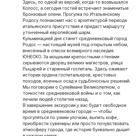
Здесь, по одной из версий, когда-то возвышался
Колосс, а сегодня гостей встречают знаменитые
бронзовые олени. Прогулка по Итальянскому
Родосу познакомит нас с архитектурой периода
итальянского присутствия и придаст маршруту
утончённый европейский шарм.
Кульминацией дня станет средневековый город
Родос — настоящий музей под открытым небом,
внесённый в список всемирного наследия
ЮНЕСКО. За мощными крепостными стенами
скрываются дворец великих магистров, улица
Рыцарей и старинный госпиталь. Здесь оживают
истории ордена госпитальеров, крестовых
походов, военных осад и судьбоносных решений.
Мы поговорим о Сулеймане Великолепном, о
тонкостях средневековой войны и о том, как
лечили людей столетия назад.
В завершение экскурсии у вас будет свободное
время в средневековом городе — чтобы
прогуляться по узким улочкам, выпить кофе,
приобрести сувениры или просто почувствовать
атмосферу города, где история буквально дышит
в каждом камне.