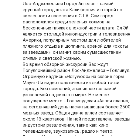
Лос-Анджелес или Город Ангелов - самый
крупный город штата Калифорния и второй по
численности населения в США. Сам город
расположился среди зеленых холмов на
бесконечных пляжах в южной части штата. Эл Эй
является столицей киноиндустрии и телевидения
Америки, популярным местом для любителей
пляжного отдыха и шоппинга, ареной для «охоты
за звездами», он манит своим сумасшествием,
огнями и светской жизнью.
Во время обзорной экскурсии Вас ждут:
Популярнейший район Лос-Анджелеса – Голливуд.
Огромную надпись «Hollywood» на склоне горы
Маунт-Ли видно практически из любой точки
города. Без сомнений, знак является самой
узнаваемой надписью в мире. Не менее
популярное место – Голливудская «Аллея славы»,
на сегодняшний день насчитывающая более 2500
медных звезд. Общая длина аллеи составляет
около 18 кварталов. На ней представлены звезды
индустрии развлечения, такие как: кино,
телевидение, звукозапись, радио и театр.