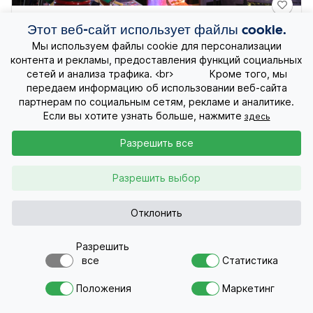
Рождество в США.
Этот веб-сайт использует файлы cookie.
Мы используем файлы cookie для персонализации
11д.
1964 €
контента и рекламы, предоставления функций социальных
от
Полет включён
сетей и анализа трафика. <br> Кроме того, мы
передаем информацию об использовании веб-сайта
Дата путешествия
партнерам по социальным сетям, рекламе и аналитике.
Если вы хотите узнать больше, нажмите
здесь
Разрешить все
Отдых ONLINE
Разрешить выбор
Экскурсионные путешествия
Отклонить
Экзотические путешествия
Разрешить
все
Статистика
Лучшие предложения
Хотите в путешествие ?
Положения
Маркетинг
Пришлите нам запрос
Круизы