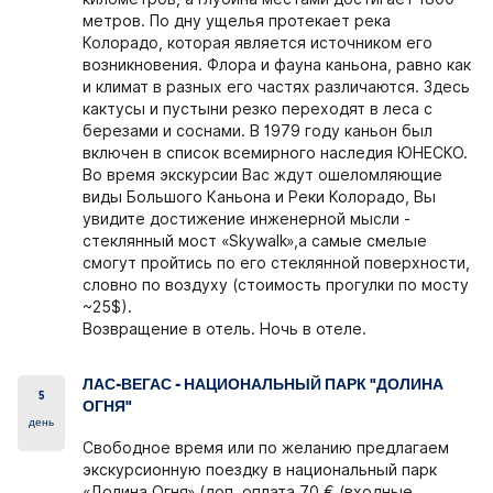
метров. По дну ущелья протекает река
Колорадо, которая является источником его
возникновения. Флора и фауна каньона, равно как
и климат в разных его частях различаются. Здесь
кактусы и пустыни резко переходят в леса с
березами и соснами. В 1979 году каньон был
включен в список всемирного наследия ЮНЕСКО.
Во время экскурсии Вас ждут ошеломляющие
виды Большого Каньона и Реки Колорадо, Вы
увидите достижение инженерной мысли -
стеклянный мост «Skywalk»,а самые смелые
смогут пройтись по его стеклянной поверхности,
словно по воздуху (стоимость прогулки по мосту
~25$).
Возвращение в отель. Ночь в отеле.
ЛАС-ВЕГАС - НАЦИОНАЛЬНЫЙ ПАРК "ДОЛИНА
5
ОГНЯ"
день
Свободное время или по желанию предлагаем
экскурсионную поездку в национальный парк
«Долина Огня» (доп. оплата 70 € (входные