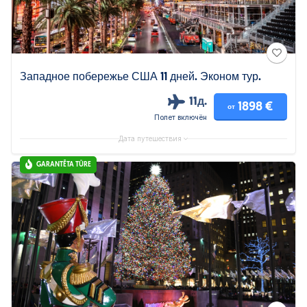
Западное побережье США 11 дней. Эконом тур.
11д.
1898 €
от
Полет включён
Дата путешествия
GARANTĒTA TŪRE