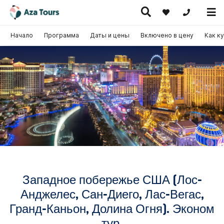
+371 269555
Начало
Программа
Даты и цены
Включено в цену
Как к
Путешествие
скурсионные
по Европе
Горячие
Круизы
утешествия
(на
предложения
самолете)
Западное побережье США (Лос-
Анджелес, Сан-Диего, Лас-Вегас,
Гранд-Каньон, Долина Огня). Эконом