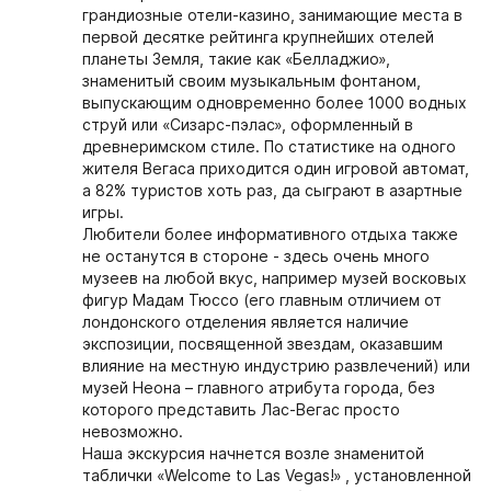
грандиозные отели-казино, занимающие места в
первой десятке рейтинга крупнейших отелей
планеты Земля, такие как «Белладжио»,
знаменитый своим музыкальным фонтаном,
выпускающим одновременно более 1000 водных
струй или «Сизарс-пэлас», оформленный в
древнеримском стиле. По статистике на одного
жителя Вегаса приходится один игровой автомат,
а 82% туристов хоть раз, да сыграют в азартные
игры.
Любители более информативного отдыха также
не останутся в стороне - здесь очень много
музеев на любой вкус, например музей восковых
фигур Мадам Тюссо (его главным отличием от
лондонского отделения является наличие
экспозиции, посвященной звездам, оказавшим
влияние на местную индустрию развлечений) или
музей Неона – главного атрибута города, без
которого представить Лас-Вегас просто
невозможно.
Наша экскурсия начнется возле знаменитой
таблички «Welcome to Las Vegas!» , установленной