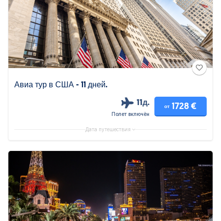
Авиа тур в США - 11 дней.
11д.
1728 €
от
Полет включён
Дата путешествия