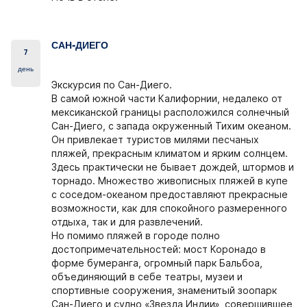
САН-ДИЕГО
7
день
Экскурсия по Сан-Диего.
В самой южной части Калифорнии, недалеко от
мексиканской границы расположился солнечный
Сан-Диего, с запада окруженный Тихим океаном.
Он привлекает туристов милями песчаных
пляжей, прекрасным климатом и ярким солнцем.
Здесь практически не бывает дождей, штормов и
торнадо. Множество живописных пляжей в купе
с соседом-океаном предоставляют прекрасные
возможности, как для спокойного размеренного
отдыха, так и для развлечений.
Но помимо пляжей в городе полно
достопримечательностей: мост Коронадо в
форме бумеранга, огромный парк Бальбоа,
объединяющий в себе театры, музеи и
спортивные сооружения, знаменитый зоопарк
Сан-Диего и судно «Звезда Индии», совершившее