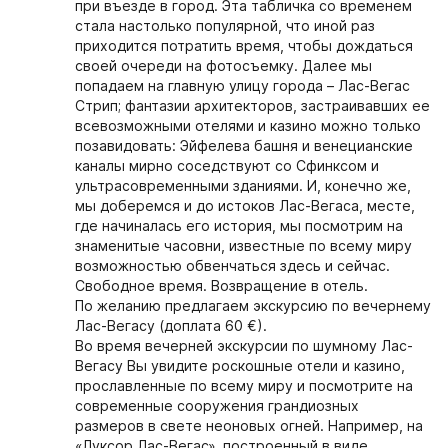
при въезде в город. Эта табличка со временем
стала настолько популярной, что иной раз
приходится потратить время, чтобы дождаться
своей очереди на фотосъемку. Далее мы
попадаем на главную улицу города – Лас-Вегас
Стрип; фантазии архитекторов, застраивавших ее
всевозможными отелями и казино можно только
позавидовать: Эйфелева башня и венецианские
каналы мирно соседствуют со Сфинксом и
ультрасовременными зданиями. И, конечно же,
мы доберемся и до истоков Лас-Вегаса, месте,
где начиналась его история, мы посмотрим на
знаменитые часовни, известные по всему миру
возможностью обвенчаться здесь и сейчас.
Свободное время. Возвращение в отель.
По желанию предлагаем экскурсию по вечернему
Лас-Вегасу (доплата 60 €).
Во время вечерней экскурсии по шумному Лас-
Вегасу Вы увидите роскошные отели и казино,
прославленные по всему миру и посмотрите на
современные сооружения грандиозных
размеров в свете неоновых огней. Например, на
«Луксор Лас-Вегас», построенный в виде