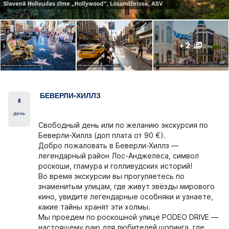
+ 2
БЕВЕРЛИ-ХИЛЛЗ
8
день
Свободный день или по желанию экскурсия по
Беверли-Хиллз (доп плата от 90 €).
Добро пожаловать в Беверли-Хиллз —
легендарный район Лос-Анджелеса, символ
роскоши, гламура и голливудских историй!
Во время экскурсии вы прогуляетесь по
знаменитым улицам, где живут звёзды мирового
кино, увидите легендарные особняки и узнаете,
какие тайны хранят эти холмы.
Мы проедем по роскошной улице РODEO DRIVE —
настоящему раю для любителей шопинга, где