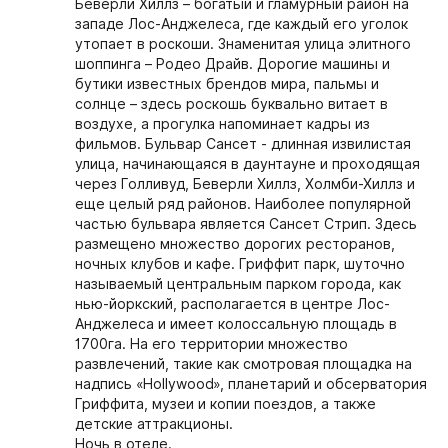
Беверли Хиллз – богатый и гламурный район на
западе Лос-Анджелеса, где каждый его уголок
утопает в роскоши. Знаменитая улица элитного
шоппинга – Родео Драйв. Дорогие машины и
бутики известных брендов мира, пальмы и
солнце – здесь роскошь буквально витает в
воздухе, а прогулка напоминает кадры из
фильмов. Бульвар Сансет - длинная извилистая
улица, начинающаяся в даунтауне и проходящая
через Голливуд, Беверли Хиллз, Холмби-Хиллз и
еще целый ряд районов. Наиболее популярной
частью бульвара является Сансет Стрип. Здесь
размещено множество дорогих ресторанов,
ночных клубов и кафе. Гриффит парк, шуточно
называемый центральным парком города, как
нью-йоркский, располагается в центре Лос-
Анджелеса и имеет колоссальную площадь в
1700га. На его территории множество
развлечений, такие как смотровая площадка на
надпись «Hollywood», планетарий и обсерватория
Гриффита, музеи и копии поездов, а также
детские аттракционы.
Ночь в отеле.