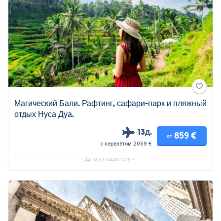
Магический Бали. Рафтинг, сафари-парк и пляжный
отдых Нуса Дуа.
13д.
859 €
от
с перелётом 2059 €
Дата путешествия