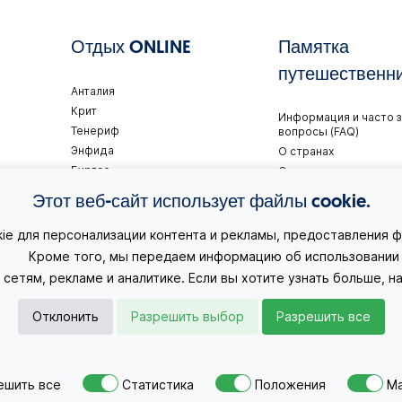
Отдых ONLINE
Памятка
путешественн
Анталия
Крит
Информация и часто 
Тенериф
вопросы (FAQ)
Энфида
О странах
Бургас
Советы туристам
Хургада
Визы
Этот веб-сайт использует файлы cookie.
Шарм-эл-Шейх
Правила путешествия
Корфу
ie для персонализации контента и рекламы, предоставления ф
Тивата
> Кроме того, мы передаем информацию об использовании в
сетям, рекламе и аналитике. Если вы хотите узнать больше, 
Отклонить
Разрешить выбор
Разрешить все
ешить все
Статистика
Положения
Ма