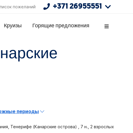
+371 26955551
писок пожеланий
Круизы
Горящие предложения
анарские
ожные периоды
ния, Тенерифе (Канарские острова) , 7 н., 2 взрослых