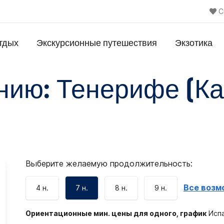
С
тдых
Экскурсионные путешествия
Экзотика
нию: Тенерифе (К
Выберите желаемую продолжительность:
Все возм
4 н.
7 н.
8 н.
9 н.
Ориентационные мин. цены для одного, график
Испа