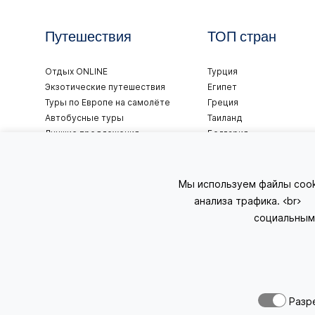
Путешествия
ТОП стран
Отдых ONLINE
Турция
Экзотические путешествия
Египет
Туры по Европе на самолёте
Греция
Автобусные туры
Таиланд
Лучшие предложения
Болгария
Путешествия Tez Tour
ОАЭ
Путешествия Novatours
Вьетнам
Путешествия Coral Travel
Танзания
Мы используем файлы cook
Путешествия Join Up
Индонезия
анализа трафика. <br
Путешествия Anex Tour
Испания
социальным 
Разр
AZA TOURS © 2012-2026