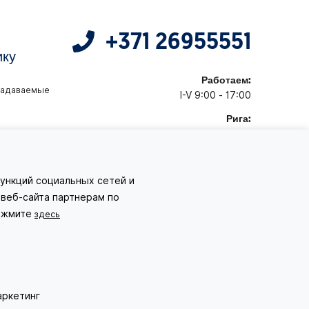
+371 26955551
ику
Работаем:
задаваемые
I-V 9:00 - 17:00
Рига:
+371 26955551
Запрос
ункций социальных сетей и
еб-сайта партнерам по
нажмите
здесь
Хотите в путешествие ?
Пришлите нам запрос
ркетинг